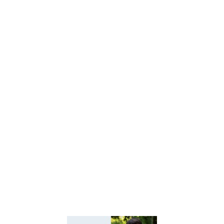
Центр творчості дітей та
юнацтва Київщини
Київський регіональний
центр оцінювання якості
освіти
Київська обласна
організація профспілки
працівників освіти і науки
України