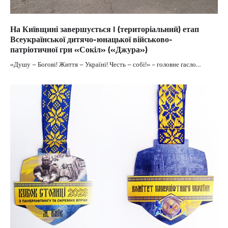
На Київщині завершується I (територіальний) етап
Всеукраїнської дитячо-юнацької військово-
патріотичної гри «Сокіл» («Джура»)
«Душу – Богові! Життя – Україні! Честь – собі!» − головне гасло…