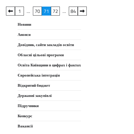
Пагінація
1
…
70
71
72
…
84
записів
Новини
Анонси
Довідник, сайти закладів освіти
Обласні цільові програми
Освіта Київщини в цифрах і фактах
Європейська інтеграція
Відкритий бюджет
Державні закупівлі
Підручники
Конкурс
Вакансії