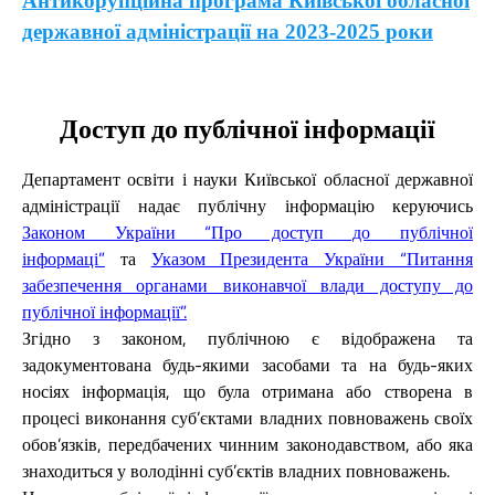
Антикорупційна програма Київської обласної
державної адміністрації на 2023-2025 роки
Доступ до публічної інформації
Департамент освіти і науки Київської обласної державної
адміністрації надає публічну інформацію
керуючись
Законом України “Про доступ до публічної
інформаці”
та
Указом Президента України “Питання
забезпечення органами виконавчої влади доступу до
публічної інформації”.
Згідно з законом, публічною є відображена та
задокументована будь-якими засобами та на будь-яких
носіях інформація, що була отримана або створена в
процесі виконання суб’єктами владних повноважень своїх
обов’язків, передбачених чинним законодавством, або яка
знаходиться у володінні суб’єктів владних повноважень.