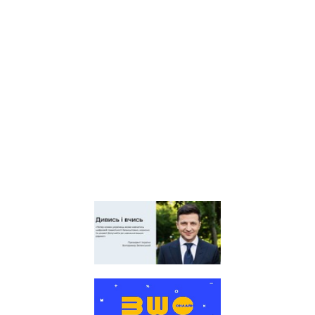
центр оцінювання якості
освіти
Київська обласна
організація профспілки
працівників освіти і науки
України