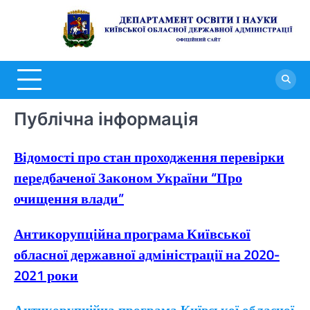
Перейти
до
Д
вмісту
о
н
К
Публічна інформація
о
д
Відомості про стан проходження перевірки
а
передбаченої Законом України “Про
очищення влади”
Антикорупційна програма Київської
обласної державної адміністрації на 2020-
2021 роки