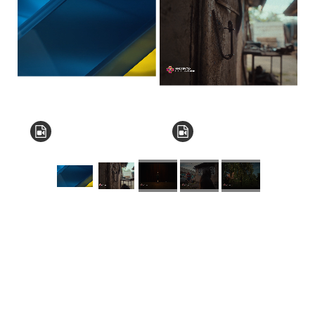
КНЗ КОР “Київський
обласний інститут
післядипломної освіти
педагогічних кадрів”