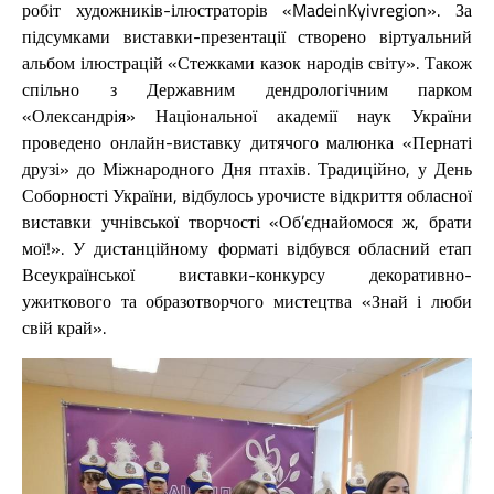
робіт художників-ілюстраторів «MadeinKyivregion». За
підсумками виставки-презентації створено віртуальний
альбом ілюстрацій «Стежками казок народів світу». Також
спільно з Державним дендрологічним парком
«Олександрія» Національної академії наук України
проведено онлайн-виставку дитячого малюнка «Пернаті
друзі» до Міжнародного Дня птахів. Традиційно, у День
Соборності України, відбулось урочисте відкриття обласної
виставки учнівської творчості «Об’єднайомося ж, брати
мої!». У дистанційному форматі відбувся обласний етап
Всеукраїнської виставки-конкурсу декоративно-
ужиткового та образотворчого мистецтва «Знай і люби
свій край».