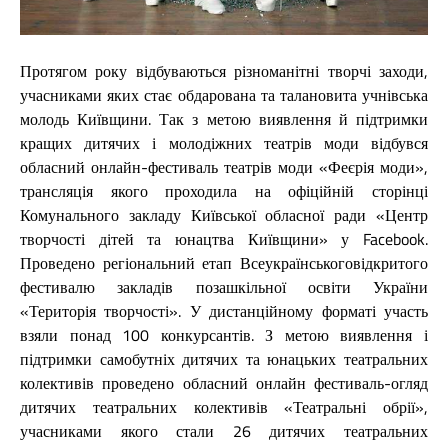
Протягом року відбуваються різноманітні творчі заходи,
учасниками яких стає обдарована та талановита учнівська
молодь Київщини. Так з метою виявлення й підтримки
кращих дитячих і молодіжних театрів моди відбувся
обласний онлайн-фестиваль театрів моди «Феєрія моди»,
трансляція якого проходила на офіційній сторінці
Комунального закладу Київської обласної ради «Центр
творчості дітей та юнацтва Київщини» у Facebook.
Проведено регіональний етап Всеукраїнськоговідкритого
фестивалю закладів позашкільної освіти України
«Територія творчості». У дистанційному форматі участь
взяли понад 100 конкурсантів. З метою виявлення і
підтримки самобутніх дитячих та юнацьких театральних
колективів проведено обласний онлайн фестиваль-огляд
дитячих театральних колективів «Театральні обрії»,
учасниками якого стали 26 дитячих театральних