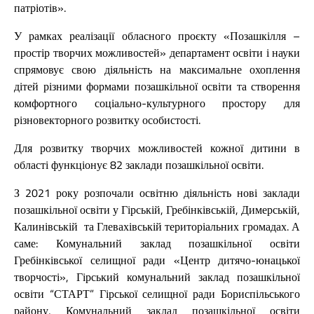
патріотів».
У рамках реалізації обласного проєкту «Позашкілля –
простір творчих можливостей» департамент освіти і науки
спрямовує свою діяльність на максимальне охоплення
дітей різними формами позашкільної освіти та створення
комфортного соціально-культурного простору для
різновекторного розвитку особистості.
Для розвитку творчих можливостей кожної дитини в
області функціонує 82 заклади позашкільної освіти.
З 2021 року розпочали освітню діяльність нові заклади
позашкільної освіти у Гірській, Гребінківській, Димерській,
Калинівській та Глевахівській територіальних громадах. А
саме: Комунальний заклад позашкільної освіти
Гребінківської селищної ради «Центр дитячо-юнацької
творчості», Гірський комунальний заклад позашкільної
освіти “СТАРТ” Гірської селищної ради Бориспільського
району, Комунальний заклад позашкільної освіти