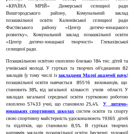
«КРАЇНА МРІЙ» Димерської селищної ради
Вишгородського району, Комунальний заклад
позашкільної освіти Калинівської селищної ради
Фастівського району «Центр дитячо-юнацького
розвитку»,
Комунальний заклад позашкільної освіти
«Центр дитячо-юнацької творчості» Глевахівської
селищної ради.
Позашкільною освітою охоплено близько 184 тис. дітей та
учнівської молоді. У гуртках та творчих об’єднаннях 82
закладів
(у тому числі із
закладами Малої академії наук
)
позашкільної освіти навчається 85516 вихованців, що
становить 38%, від загальної кількості учнів області. У
закладах загальної середньої освіти гуртковою роботою
охоплено 57433 учні, що становило 25,4%.
У дитячо-
юнацьких спортивних школах
систем освіти та спорту
свою спортивну майстерність удосконалюють 19365 дітей
та підлітків, що становило 8,5%. В гуртках творчих
напрямів закладів позашкільної освіти (музичні, художні)