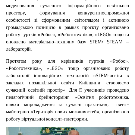
моделювання сучасного інформаційного освітнього
простору, формування конкурентноспроможної
особистості зі сформованим світоглядом і активною
громадською позицією в рамках проєкту організовано
роботу гуртків «Робос», «Робототехніка», «LEGO» тощо та
оновлено матеріально-технічну базу STEM/ STEАM –
лабораторій.
Протягом року для керівників гуртків «Робос»,
«Робототехніка», «LEGO» тощо організовано роботу
лабораторії інноваційних технологій «STEM-освіта в
закладах позашкільної освіти Київщини: створюємо
сучасний освітній простір». Для її учасників проведено
педагогічний брейнстормінг «Освітня робототехніка:
шляхи запровадження та сучасні практики», івент-
майстерню «Територія нових можливостей», організовано
роботу віртуальної консалт-платформи.