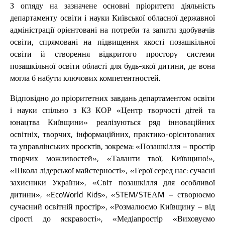
З огляду на зазначене основні пріоритети діяльність
департаменту освіти і науки Київської обласної державної
адміністрації орієнтовані на потреби та запити здобувачів
освіти, спрямовані на підвищення якості позашкільної
освіти й створення відкритого простору системи
позашкільної освіти області для будь-якої дитини, де вона
могла б набути ключових компетентностей.
Відповідно до пріоритетних завдань департаментом освіти
і науки спільно з КЗ КОР «Центр творчості дітей та
юнацтва Київщини» реалізуються ряд інноваційних
освітніх, творчих, інформаційних, практико-орієнтованих
та управлінських проєктів, зокрема: «Позашкілля – простір
творчих можливостей», «Таланти твої, Київщино!»,
«Школа лідерської майстерності», «Герої серед нас: сучасні
захисники України», «Світ позашкілля для особливої
дитини», «EcoWorld Kids», «STEM/STEАM – створюємо
сучасний освітній простір», «Розмалюємо Київщину – від
сірості до яскравості», «Медіапростір «Виховуємо