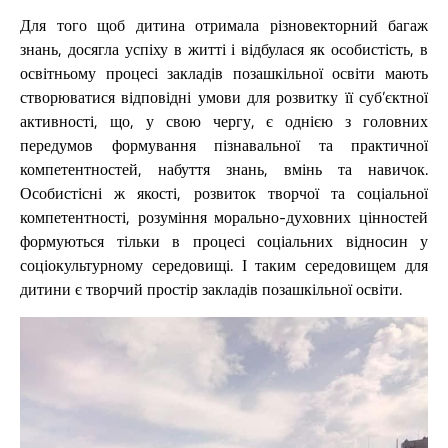
Для того щоб дитина отримала різновекторний багаж
знань, досягла успіху в житті і відбулася як особистість, в
освітньому процесі закладів позашкільної освіти мають
створюватися відповідні умови для розвитку її суб’єктної
активності, що, у свою чергу, є однією з головних
передумов формування пізнавальної та практичної
компетентностей, набуття знань, вмінь та навичок.
Особистісні ж якості, розвиток творчої та соціальної
компетентності, розуміння морально-духовних цінностей
формуються тільки в процесі соціальних відносин у
соціокультурному середовищі. І таким середовищем для
дитини є творчий простір закладів позашкільної освіти.