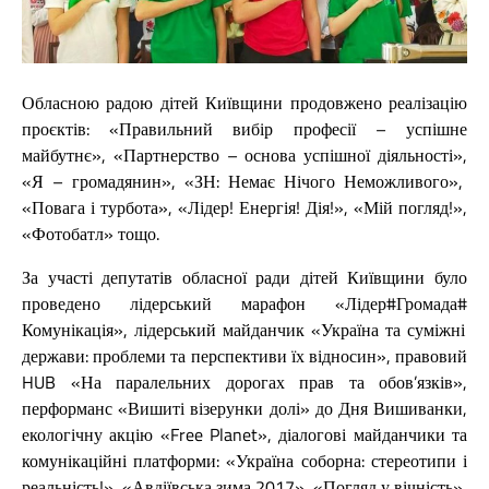
Обласною радою дітей Київщини продовжено реалізацію
проєктів: «Правильний вибір професії – успішне
майбутнє», «Партнерство – основа успішної діяльності»,
«Я – громадянин», «ЗН: Немає Нічого Неможливого»,
«Повага і турбота», «Лідер! Енергія! Дія!», «Мій погляд!»,
«Фотобатл» тощо.
За участі депутатів обласної ради дітей Київщини було
проведено лідерський марафон «Лідер
#
Громада
#
Комунікація», лідерський майданчик «Україна та суміжні
держави: проблеми та перспективи їх відносин», правовий
HUB
«На паралельних дорогах прав та обов’язків»,
перформанс «Вишиті візерунки долі» до Дня Вишиванки,
екологічну акцію «Free Planet», діалогові майданчики та
комунікаційні платформи: «Україна соборна: стереотипи і
реальність!», «Авдіївська зима 2017», «Погляд у вічність»,