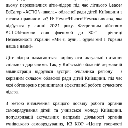
цьому переконалися діти-лідери під час літнього Leader
EdCamp «ACTION-школа» обласної ради дітей Київщини з
гаслом-правилом
«
3 Н: Немає!Нічого!Неможливого», яка
відбулася
у липні
2021 року.
Феєричним дійством
ACTION-школи став флешмоб до 30-ї річниці
Незалежності України «Ми є, були, і будем ми! І Україна
наша з нами!».
Діти-лідери намагаються вирішувати актуальні питання
спільно з дорослими. Так, у Київській обласній державній
адміністрації відбулася зустріч очільника регіону з
керівним складом обласної ради дітей Київщини, під час
якої обговорено принципами ефективної роботи сучасного
лідера.
З метою визначення кращого досвіду роботи органів
самоврядування дітей та учнівської молоді Київщини,
популяризації актуальних напрямів діяльності органів
учнівського самоврядування, КЗ КОР «Центр творчості