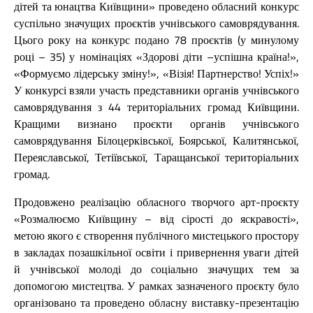
дітей та юнацтва Київщини» проведено обласний конкурс
суспільно значущих проєктів учнівського самоврядування.
Цього року на конкурс подано 78 проєктів (у минулому
році – 35) у номінаціях «Здорові діти –успішна країна!»,
«Формуємо лідерську зміну!», «Візія! Партнерство! Успіх!»
У конкурсі взяли участь представники органів учнівського
самоврядування з 44 територіальних громад Київщини.
Кращими визнано проєкти органів учнівського
самоврядування Білоцерківської, Боярської, Калитянської,
Переяславської, Тетіївської, Таращанської територіальних
громад.
Продовжено реалізацію обласного творчого арт-проєкту
«Розмалюємо Київщину – від сірості до яскравості»,
метою якого є створення публічного мистецького простору
в закладах позашкільної освіти і привернення уваги дітей
й учнівської молоді до соціально значущих тем за
допомогою мистецтва. У рамках зазначеного проєкту було
організовано та проведено обласну виставку-презентацію