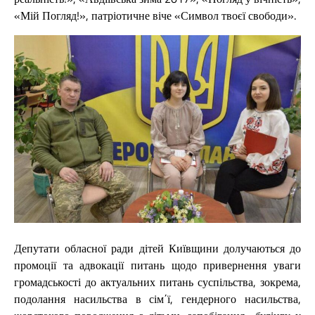
«Мій Погляд!», патріотичне віче «Символ твоєї свободи».
Депутати обласної ради дітей Київщини долучаються до
промоції та адвокації питань щодо привернення уваги
громадськості до актуальних питань суспільства, зокрема,
подолання насильства в сім΄ї, гендерного насильства,