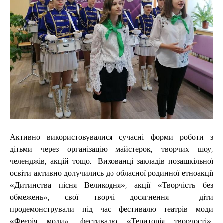
Активно використовувалися сучасні форми роботи з
дітьми через організацію майстерок, творчих шоу,
челенджів, акцій тощо. Вихованці закладів позашкільної
освіти активно долучились до обласної родинної етноакції
«Дитинства пісня Великодня», акції «Творчість без
обмежень», свої творчі досягнення діти
продемонстрували під час фестивалю театрів моди
«Феєрія моди», фестивалю «Територія творчості»,