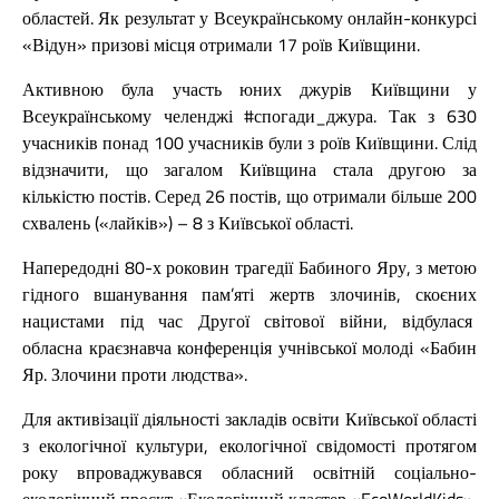
областей. Як результат у Всеукраїнському онлайн-конкурсі
«Відун» призові місця отримали 17 роїв Київщини.
Активною була участь юних джурів Київщини у
Всеукраїнському челенджі #спогади_джура. Так з 630
учасників понад 100 учасників були з роїв Київщини. Слід
відзначити, що загалом Київщина стала другою за
кількістю постів. Серед 26 постів, що отримали більше 200
схвалень («лайків») – 8 з Київської області.
Напередодні 80-х роковин трагедії Бабиного Яру, з метою
гідного вшанування пам’яті жертв злочинів, скоєних
нацистами під час Другої світової війни, відбулася
обласна краєзнавча конференція учнівської молоді «Бабин
Яр. Злочини проти людства».
Для активізації діяльності закладів освіти Київської області
з екологічної культури, екологічної свідомості протягом
року впроваджувався обласний освітній соціально-
екологічний проєкт «Екологічний кластер «EcoWorldKids».