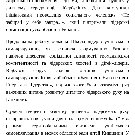
жорстокого поводження з дітьми, запобігання булінгу у
дитячому середовищі, кібербулінгу. Діти виступили
ініціаторами проведення соціального челенджу «Не
забирай у себе завтра…», який підтримали лідерські
організації з усіх областей України.
Продовжила роботу обласна Школа лідерів учнівського
самоврядування, яка сприяла формуванню базових
навичок лідерства, соціальної активності, громадянської
компетентності та лідерських якостей в дітей-лідерів.
Відбувся форум лідерів органів учнівського
самоврядування Київської області «Бачення + Натхнення +
Енергія = Лідерство», під час якого були розглянуті ряд
важливих питань розвитку дитячого лідерського руху на
Київщині.
Сучасні тенденції розвитку дитячого лідерського руху
створюють нові умови для налагодження комунікації між
різними територіальними органами учнівського
самоврядування в межах обласної ради дітей Київщини. У