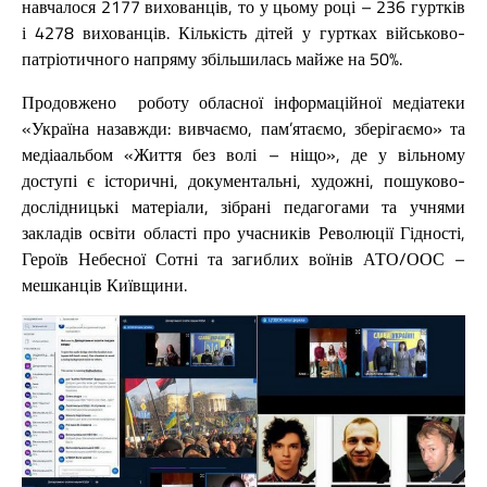
навчалося 2177 вихованців, то у цьому році – 236 гуртків
і 4278 вихованців. Кількість дітей у гуртках військово-
патріотичного напряму збільшилась майже на 50%.
Продовжено роботу обласної інформаційної медіатеки
«Україна назавжди: вивчаємо, пам’ятаємо, зберігаємо» та
медіаальбом «Життя без волі – ніщо», де у вільному
доступі є історичні, документальні, художні, пошуково-
дослідницькі матеріали, зібрані педагогами та учнями
закладів освіти області про учасників Революції Гідності,
Героїв Небесної Сотні та загиблих воїнів АТО/ООС –
мешканців Київщини.