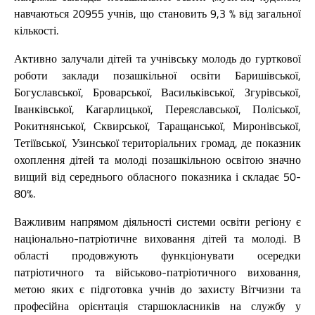
навчаються 20955 учнів, що становить 9,3 % від загальної
кількості.
Активно залучали дітей та учнівську молодь до гурткової
роботи заклади позашкільної освіти Баришівської,
Богуславської, Броварської, Васильківської, Згурівської,
Іванківської, Кагарлицької, Переяславської, Поліської,
Рокитнянської, Сквирської, Таращанської, Миронівської,
Тетіївської, Узинської територіальних громад, де показник
охоплення дітей та молоді позашкільною освітою значно
вищий від середнього обласного показника і складає 50-
80%.
Важливим напрямом діяльності системи освіти регіону є
національно-патріотичне виховання дітей та молоді. В
області продовжують функціонувати осередки
патріотичного та військово-патріотичного виховання,
метою яких є підготовка учнів до захисту Вітчизни та
професійна орієнтація старшокласників на службу у