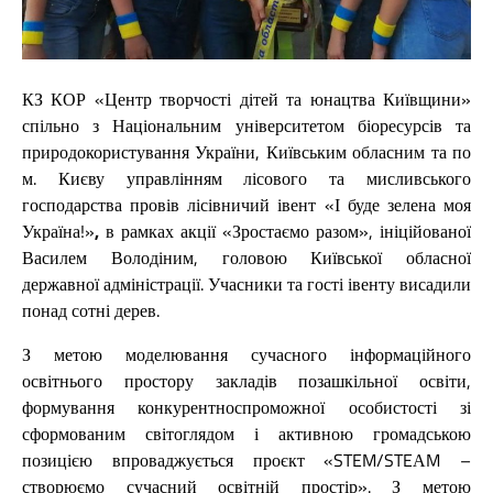
КЗ КОР «Центр творчості дітей та юнацтва Київщини»
спільно з Національним університетом біоресурсів та
природокористування України, Київським обласним та по
м. Києву управлінням лісового та мисливського
господарства провів
лісівничий івент «І буде зелена моя
Україна!»
,
в рамках акції «Зростаємо разом», ініційованої
Василем Володіним, головою Київської обласної
державної адміністрації.
Учасники та гості івенту висадили
понад сотні дерев.
З метою моделювання сучасного інформаційного
освітнього простору закладів позашкільної освіти,
формування конкурентноспроможної особистості зі
сформованим світоглядом і активною громадською
позицією впроваджується проєкт «STEM/STEАM –
створюємо сучасний освітній простір». З метою