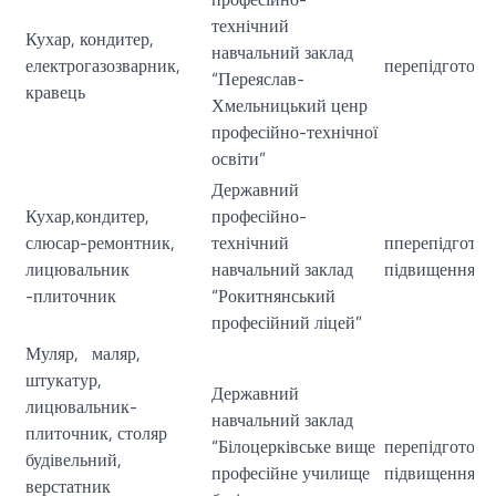
технічний
Кухар, кондитер,
навчальний заклад
електрогазозварник,
перепідготовк
“Переяслав-
кравець
Хмельницький ценр
професійно-технічної
освіти”
Державний
Кухар,кондитер,
професійно-
слюсар-ремонтник,
технічний
пперепідготов
лицювальник
навчальний заклад
підвищення кв
-плиточник
“Рокитнянський
професійний ліцей”
Муляр, маляр,
штукатур,
Державний
лицювальник-
навчальний заклад
плиточник, столяр
“Білоцерківське вище
перепідготовк
будівельний,
професійне училище
підвищення кв
верстатник