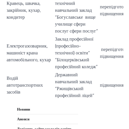
Кравець, швачка,
технічний
перепідготовк
закрійник, кухар,
навчальний заклад
підвищення кв
кондитер
“Богуславське вище
училище сфери
послуг сфери послуг”
Заклад професійної
Електрогазозварник,
(професійно-
перепідготовк
машиніст крана
технічної) освіти”
підвищення кв
автомобільного, кухар
“Білоцерківський
професійний коледж”
Державний
Водій
навчальний заклад
автотранспортних
підвищення кв
“Ржищівський
засобів
професійний ліцей”
Новини
Анонси
Довідник, сайти закладів освіти