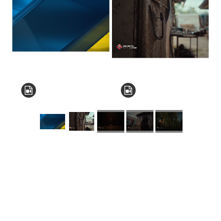
КНЗ КОР “Київський
обласний інститут
післядипломної освіти
педагогічних кадрів”