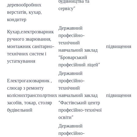
будівництва та
деревообробних
сервісу”
верстатів, кухар,
кондитер
Державний
Кухар,електрозварник
професійно-
ручного зварювання,
технічний
монтажник санітарно-
підвищення кв
навчальний заклад
технічних систем і
“Броварський
устаткування
професійний ліцей”
Державний
Електрогазозварник ,
професійно-
слюсар з ремонту
технічний
коліснихтрансполртних
навчальний заклад
підвищення кв
засобів, токар, столяр
“Фастівський центр
будівельний
професійно-технічої
освіти”
Державний
професійно-