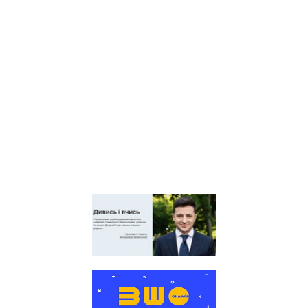
центр оцінювання якості
освіти
Київська обласна
організація профспілки
працівників освіти і науки
України