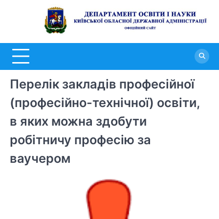
Перейти
до
Д
вмісту
о
н
К
Перелік закладів професійної
о
д
(професійно-технічної) освіти,
а
в яких можна здобути
робітничу професію за
ваучером