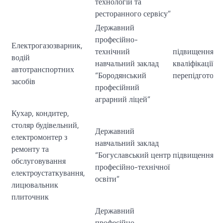
технологій та
ресторанного сервісу”
Державний
професійно-
Електрогазозварник,
технічний
підвищення
водій
навчальний заклад
кваліфі
автотранспортних
“Бородянський
перепідготовк
засобів
професійний
аграрний ліцей”
Кухар, кондитер,
столяр будівельний,
Державний
електромонтер з
навчальний заклад
ремонту та
“Богуславський центр
підвищення кв
обслуговування
професійно-технічної
електроустаткування,
освіти”
лицювальник
плиточник
Державний
професійно-