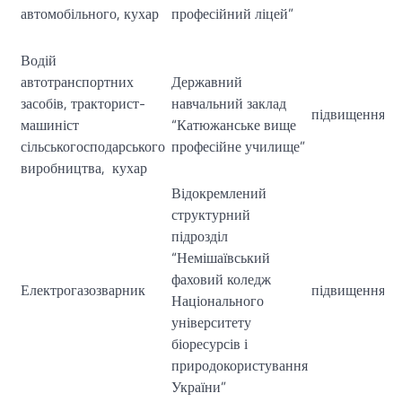
автомобільного, кухар
професійний ліцей”
Водій
автотранспортних
Державний
засобів, тракторист-
навчальний заклад
підвищення кв
машиніст
“Катюжанське вище
сільськогосподарського
професійне училище”
виробництва, кухар
Відокремлений
структурний
підрозділ
“Немішаївський
фаховий коледж
Електрогазозварник
підвищення кв
Національного
університету
біоресурсів і
природокористування
України”