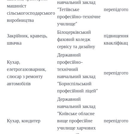
навчальний заклад
машиніст
“Тетіївське
перепідготовк
сільськогосподарського
професійно-технічне
виробництва
училище”
Білоцерківський
Закрійник, кравець,
підвищення
фаховий коледж
швачка
квакліфікації
сервісу та дизайну
Державний
Кухар,
професійно-
елетрогазозварник,
технічний
перепідготовк
слюсар з ремонту
навчальний заклад
автомобілів
“Бориспільський
професійний ліцей”
Державний
навчальний заклад
“Київське обласне
Кухар, кондитер
вище професійне
перепідготовк
училище харчових