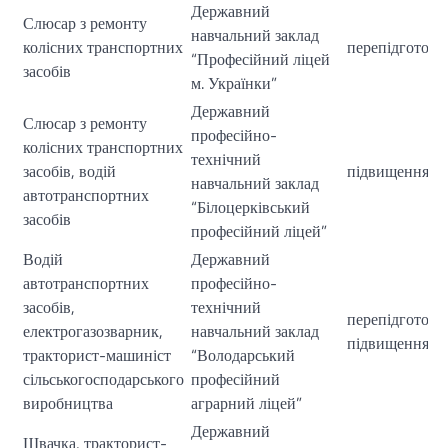
Державний
Слюсар з ремонту
навчальний заклад
колісних транспортних
перепідготовк
“Професійний ліцей
засобів
м. Українки”
Державний
Слюсар з ремонту
професійно-
колісних транспортних
технічний
засобів, водій
підвищення кв
навчальний заклад
автотранспортних
“Білоцерківський
засобів
професійний ліцей”
Водій
Державний
автотранспортних
професійно-
засобів,
технічний
перепідготовк
електрогазозварник,
навчальний заклад
підвищення кв
тракторист-машиніст
“Володарський
сільськогосподарського
професійний
виробництва
аграрний ліцей”
Державний
Швачка, тракторист-