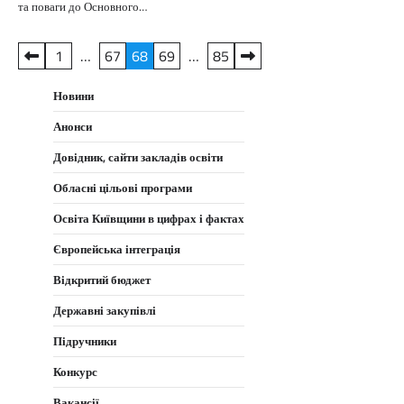
та поваги до Основного…
Пагінація
1
…
67
68
69
…
85
записів
Новини
Анонси
Довідник, сайти закладів освіти
Обласні цільові програми
Освіта Київщини в цифрах і фактах
Європейська інтеграція
Відкритий бюджет
Державні закупівлі
Підручники
Конкурс
Вакансії