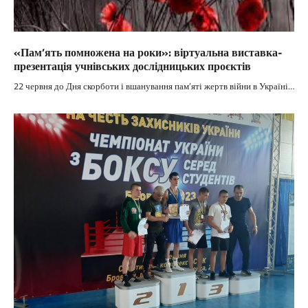
«Пам’ять помножена на роки»: віртуальна виставка-
презентація учнівських дослідницьких проєктів
22 червня до Дня скорботи і вшанування пам’яті жертв війни в Україні…