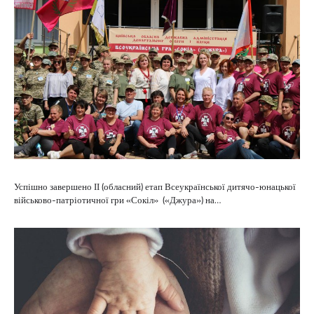
Успішно завершено ІІ (обласний) етап Всеукраїнської дитячо-юнацької
військово-патріотичної гри «Сокіл» («Джура») на…