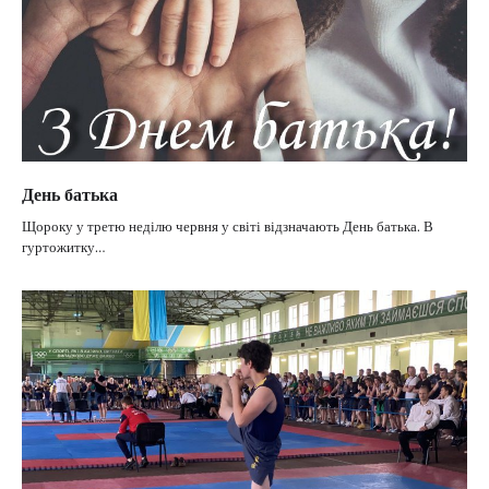
День батька
Щороку у третю неділю червня у світі відзначають День батька. В
гуртожитку…