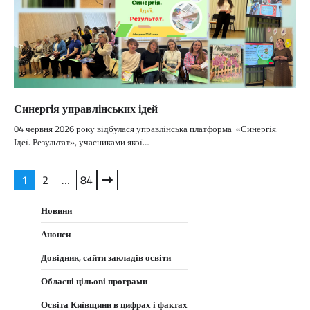
Синергія управлінських ідей
04 червня 2026 року відбулася управлінська платформа «Синергія.
Ідеї. Результат», учасниками якої…
Пагінація
1
2
…
84
записів
Новини
Анонси
Довідник, сайти закладів освіти
Обласні цільові програми
Освіта Київщини в цифрах і фактах