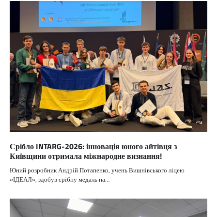
Срібло INTARG-2026: інновація юного айтівця з
Київщини отримала міжнародне визнання!
Юний розробник Андрій Потапенко, учень Вишнівського ліцею
«ІДЕАЛ», здобув срібну медаль на…