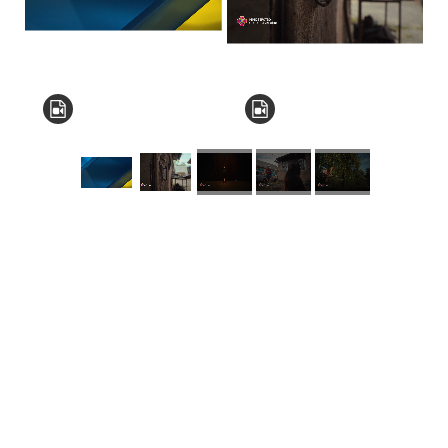
КНЗ КОР “Київський
обласний інститут
післядипломної освіти
педагогічних кадрів”
Комунальний заклад
Київської обласної ради