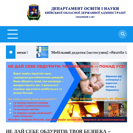
Перейти
до
Д
вмісту
о
н
К
о
р безпеки !
Мобільний додаток (застосунок) «Reunite Ukraine»
д
а
НЕ ДАЙ СЕБЕ ОБДУРИТИ: ТВОЯ БЕЗПЕКА –