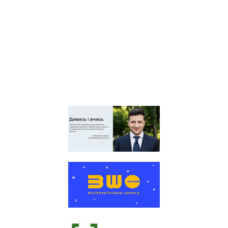
Київська обласна
організація профспілки
працівників освіти і науки
України