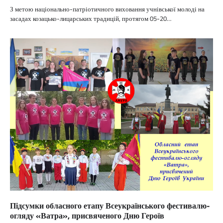
З метою національно-патріотичного виховання учнівської молоді на
засадах козацько-лицарських традицій, протягом 05-20…
Підсумки обласного етапу Всеукраїнського фестивалю-
огляду «Ватра», присвяченого Дню Героїв