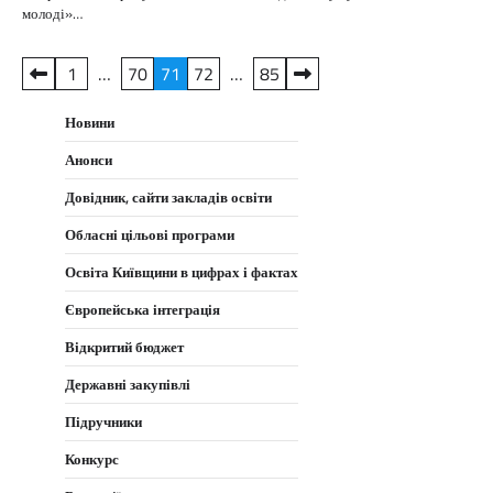
молоді»…
Пагінація
1
…
70
71
72
…
85
записів
Новини
Анонси
Довідник, сайти закладів освіти
Обласні цільові програми
Освіта Київщини в цифрах і фактах
Європейська інтеграція
Відкритий бюджет
Державні закупівлі
Підручники
Конкурс