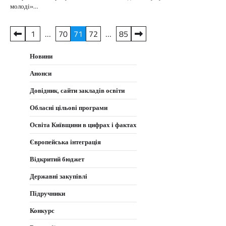
молоді»…
Пагінація
1
…
70
71
72
…
85
записів
Новини
Анонси
Довідник, сайти закладів освіти
Обласні цільові програми
Освіта Київщини в цифрах і фактах
Європейська інтеграція
Відкритий бюджет
Державні закупівлі
Підручники
Конкурс