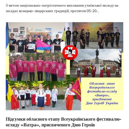
З метою національно-патріотичного виховання учнівської молоді на
засадах козацько-лицарських традицій, протягом 05-20…
Підсумки обласного етапу Всеукраїнського фестивалю-
огляду «Ватра», присвяченого Дню Героїв