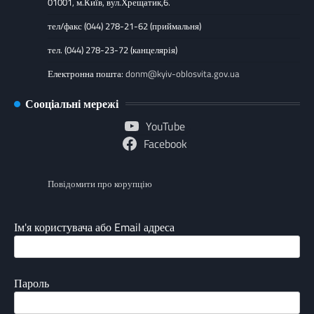
01001, м.Київ, вул.Хрещатик,6.
тел/факс (044) 278-21-62 (приймальня)
тел. (044) 278-23-72 (канцелярія)
Електронна пошта:
donm@kyiv-oblosvita.gov.ua
Сооціальні мережі
YouTube
Facebook
Повідомити про корупцію
Ім'я користувача або Email адреса
Пароль