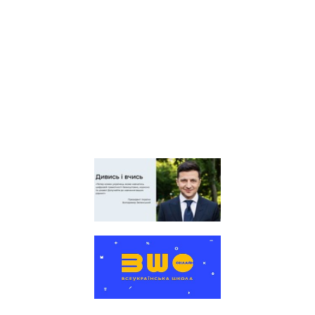
Київська обласна
організація профспілки
працівників освіти і науки
України