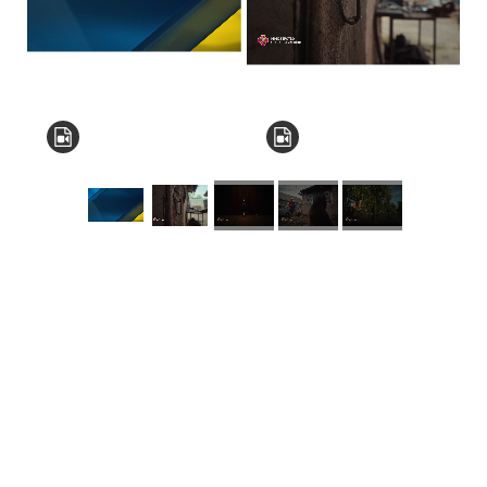
КНЗ КОР “Київський
обласний інститут
післядипломної освіти
педагогічних кадрів”
Комунальний заклад