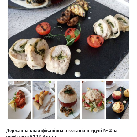
Державна кваліфікаційна атестація в групі № 2 за
професією 5122 Кухар