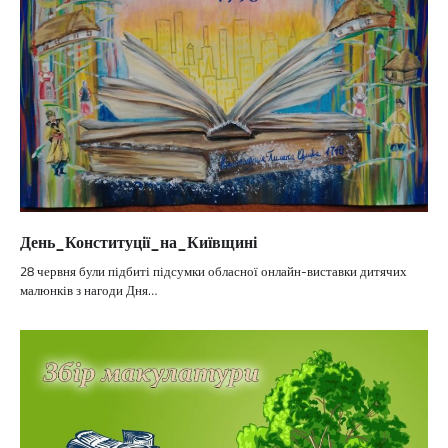
День_Конституції_на_Київщині
28 червня були підбиті підсумки обласної онлайн-виставки дитячих
малюнків з нагоди Дня…