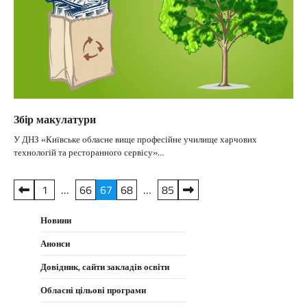
Збір макулатури
У ДНЗ «Київське обласне вище професійне училище харчових
технологій та ресторанного сервісу»…
Пагінація
1
…
66
67
68
…
85
записів
Новини
Анонси
Довідник, сайти закладів освіти
Обласні цільові програми