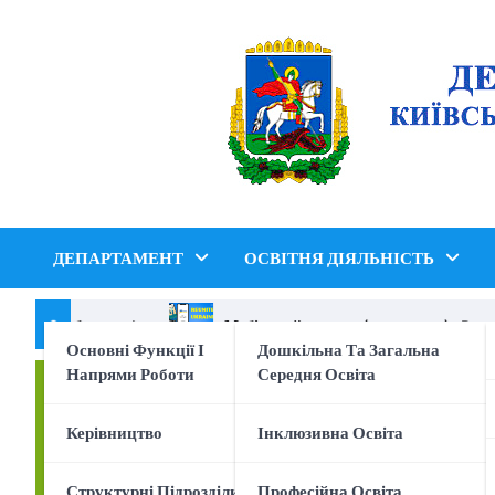
Перейти
до
вмісту
ДЕПАРТАМЕНТ
ОСВІТНЯ ДІЯЛЬНІСТЬ
я кібер безпеки !
Мобільний додаток (застосунок) «Reunite
Основні Функції І
Дошкільна Та Загальна
Напрями Роботи
Середня Освіта
Керівництво
Інклюзивна Освіта
Структурні Підрозділи
Професійна Освіта