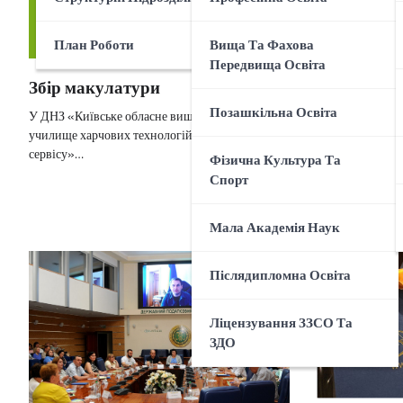
План Роботи
Вища Та Фахова
Передвища Освіта
Збір макулатури
«Пам’ять 
Позашкільна Освіта
У ДНЗ «Київське обласне вище професійне
віртуальна
училище харчових технологій та ресторанного
учнівських
сервісу»…
Фізична Культура Та
проєктів
Спорт
22 червня до Дн
жертв війни в 
Мала Академія Наук
Післядипломна Освіта
Ліцензування ЗЗСО Та
ЗДО