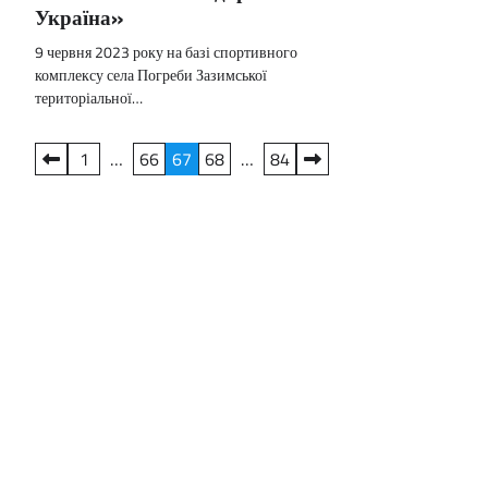
Україна»
9 червня 2023 року на базі спортивного
комплексу села Погреби Зазимської
територіальної…
Пагінація
1
…
66
67
68
…
84
записів