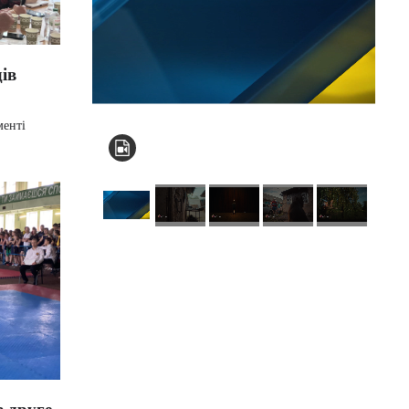
ів
менті
КНЗ КОР “Київський
обласний інститут
післядипломної
освіти педагогічних
кадрів”
 друге