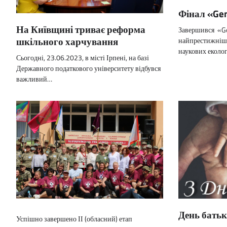
Фінал «Gen
На Київщині триває реформа
Завершився «Ge
шкільного харчування
найпрестижніш
наукових еколо
Сьогодні, 23.06.2023, в місті Ірпені, на базі
Державного податкового університету відбувся
важливий…
День бать
Успішно завершено ІІ (обласний) етап