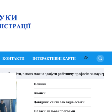
Департамент освіти
і науки Київської
обласної державної
адміністрації
КОНТАКТИ
ІНТЕРАКТИВНІ КАРТИ
ної) освіти, в яких можна здобути робітничу професію за ваучером
Новини
я
Анонси
Довідник, сайти закладів освіти
Обласні цільові програми