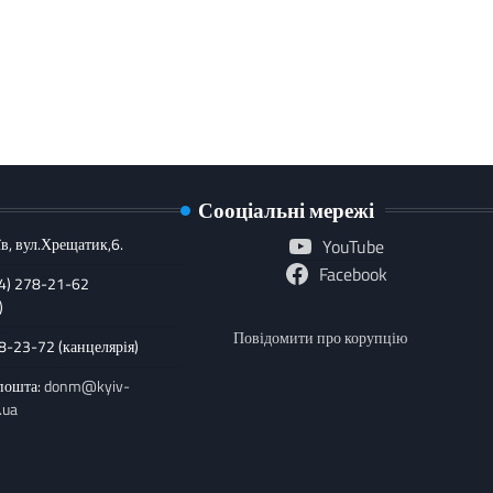
Сооціальні мережі
в, вул.Хрещатик,6.
YouTube
Facebook
44) 278-21-62
)
Повідомити про корупцію
78-23-72 (канцелярія)
пошта:
donm@kyiv-
.ua