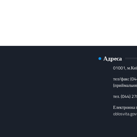
Адреса
01001, м.Киї
тел/факс (0
(приймальня
тел. (044) 2
Електронна 
oblosvita.gov