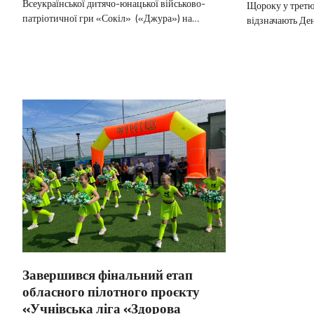
Всеукраїнської дитячо-юнацької військово-
Щороку у третю 
патріотичної гри «Сокіл» («Джура») на…
відзначають Де
Завершився фінальний етап
обласного пілотного проєкту
«Учнівська ліга «Здорова