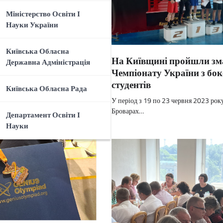
Міністерство Освіти І
Науки України
Київська Обласна
помножена на роки»:
На Київщині пройшли зм
Державна Адміністрація
 виставка-презентація
Чемпіонату України з бок
 дослідницьких
студентів
Київська Обласна Рада
У період з 19 по 23 червня 2023 року
я скорботи і вшанування пам’яті
Броварах…
Департамент Освіти І
Україні…
Науки