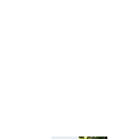
Київщини
Київський
регіональний центр
оцінювання якості
освіти
Київська обласна
організація
профспілки
працівників освіти і
науки України