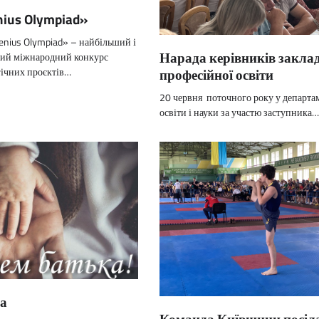
ius Olympiad»
nius Olympiad» – найбільший і
Нарада керівників заклад
ий міжнародний конкурс
професійної освіти
гічних проєктів…
20 червня поточного року у департа
освіти і науки за участю заступника…
ка
Команда Київщини посіла