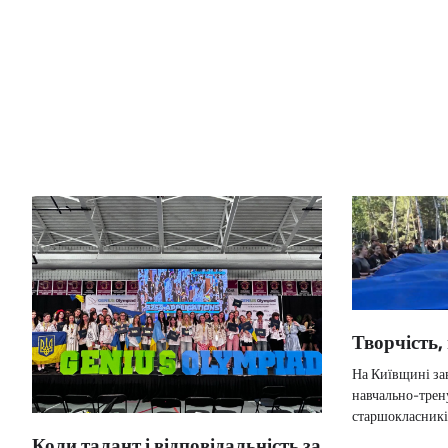
Творчість, 
На Київщині за
навчально-трен
старшокласників
Коли талант і відповідальність за