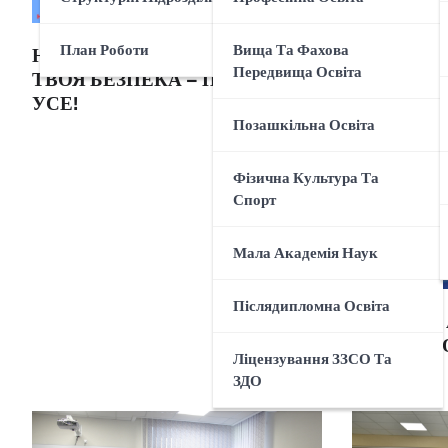
План Роботи
Вища Та Фахова
НЕ ДАЙ СЕБЕ ОБДУРИТИ:
Передвища Освіта
ТВОЯ БЕЗПЕКА – ПОНАД
УСЕ!
Позашкільна Освіта
Фізична Культура Та
Спорт
Мала Академія Наук
Післядипломна Освіта
НЕ ПАЛИ 
«ЗДАЙ» В
Ліцензування ЗЗСО Та
ЗДО