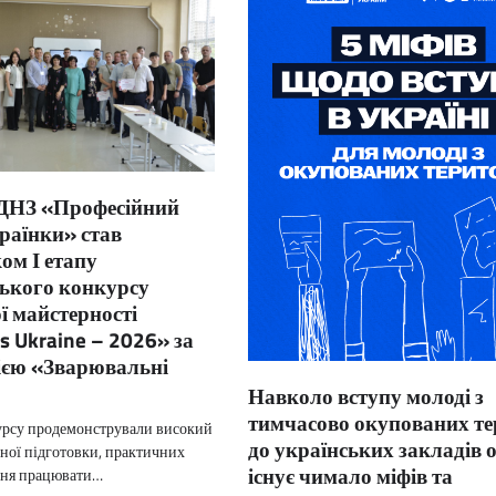
 ДНЗ «Професійний
країнки» став
ом І етапу
ського конкурсу
ї майстерності
ls Ukraine – 2026» за
ією «Зварювальні
Навколо вступу молоді з
тимчасово окупованих те
рсу продемонстрували високий
до українських закладів о
йної підготовки, практичних
існує чимало міфів та
ння працювати…