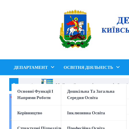
Перейти
до
вмісту
ДЕПАРТАМЕНТ
ОСВІТНЯ ДІЯЛЬНІСТЬ
кібер безпеки !
Мобільний додаток (застосунок) «Reunite U
Основні Функції І
Дошкільна Та Загальна
Напрями Роботи
Середня Освіта
Керівництво
Інклюзивна Освіта
Структурні Підрозділи
Професійна Освіта