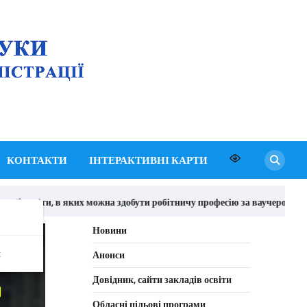
Департамент освіти
і науки Київської
обласної державної
адміністрації
КОНТАКТИ
ІНТЕРАКТИВНІ КАРТИ
ї) освіти, в яких можна здобути робітничу професію за ваучером
Новини
я
Анонси
Довідник, сайти закладів освіти
Обласні цільові програми