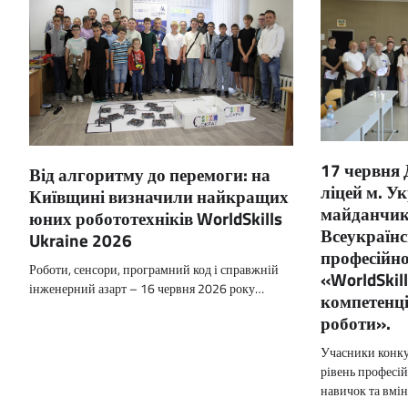
17 червня
Від алгоритму до перемоги: на
ліцей м. У
Київщині визначили найкращих
майданчик
юних робототехніків WorldSkills
Всеукраїн
Ukraine 2026
професійно
Роботи, сенсори, програмний код і справжній
«WorldSkil
інженерний азарт – 16 червня 2026 року…
компетенц
роботи».
Учасники конку
рівень професі
навичок та вмі