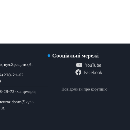
Сооціальні мережі
в, вул.Хрещатик,6.
YouTube
Facebook
44) 278-21-62
)
Повідомити про корупцію
78-23-72 (канцелярія)
пошта:
donm@kyiv-
.ua