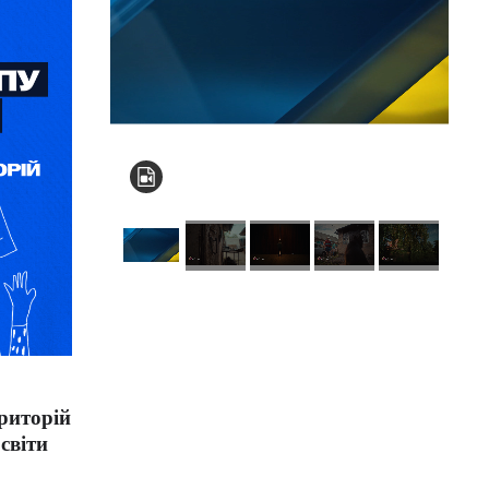
КНЗ КОР “Київський
обласний інститут
післядипломної
риторій
освіти педагогічних
світи
кадрів”