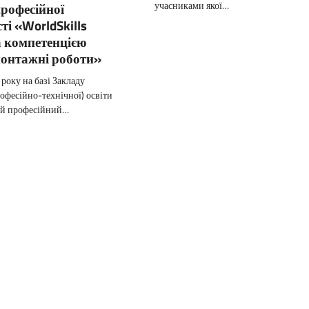
учасниками якої…
рофесійної
ті «WorldSkills
а компетенцією
онтажні роботи»
року на базі Закладу
офесійно-технічної) освіти
ий професійний…