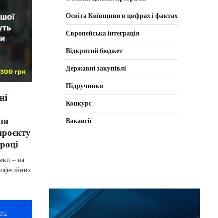
Освіта Київщини в цифрах і фактах
Європейська інтеграція
Відкритий бюджет
Державні закупівлі
Підручники
ні
Конкурс
ня
Вакансії
проєкту
році
мки – на
рофесійних