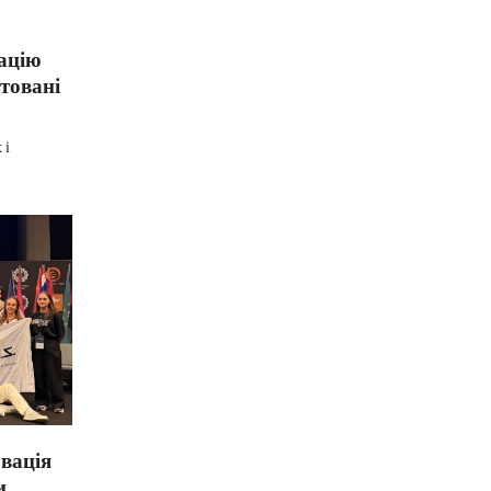
Комунальний заклад
мацію
Київської обласної
штовані
ради "Мала академія
наук учнівської
 і
молоді
Навчально-
методичний кабінет
професійно-
технічної освіти у
Київській області
Центр творчості
овація
дітей та юнацтва
и