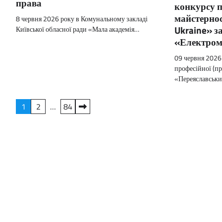
права
конкурсу п
майстернос
8 червня 2026 року в Комунальному закладі
Ukraine» з
Київської обласної ради «Мала академія…
«Електром
09 червня 2026 
професійної (пр
«Переяславськ
Пагінація
1
2
…
84
записів