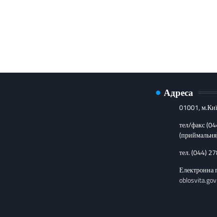
Адреса
01001, м.Киї
тел/факс (0
(приймальня
тел. (044) 2
Електронна 
oblosvita.gov