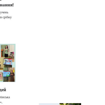
Київщини
нання!
 учень
Київський
в срібну
регіональний центр
оцінювання якості
освіти
Київська обласна
організація
профспілки
працівників освіти і
науки України
дей
лінська
»,