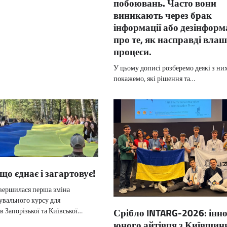
побоювань. Часто вони
виникають через брак
інформації або дезінфор
про те, як насправді вла
процеси.
У цьому дописі розберемо деякі з них
покажемо, які рішення та…
що єднає і загартовує!
вершилася перша зміна
увального курсу для
Срібло INTARG-2026: інн
 Запорізької та Київської…
юного айтівця з Київщин