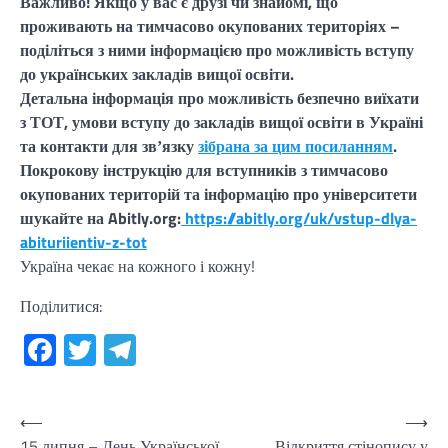
Важливо! Якщо у вас є друзі чи знайомі, що
проживають на тимчасово окупованих територіях –
поділіться з ними інформацією про можливість вступу
до українських закладів вищої освіти.
Детальна інформація про можливість безпечно виїхати
з ТОТ, умови вступу до закладів вищої освіти в Україні
та контакти для звʼязку
зібрана за цим посиланням
.
Покрокову інструкцію для вступників з тимчасово
окупованих територій та інформацію про університети
шукайте на Abitly.org:
https://abitly.
org/uk/vstup-dlya-
abituriientiv-z-tot
Україна чекає на кожного і кожну!
Поділитися:
Facebook
Twitter
Telegram
Навігація
⟵
⟶
15 липня – День Української
Відкриття стінопису у