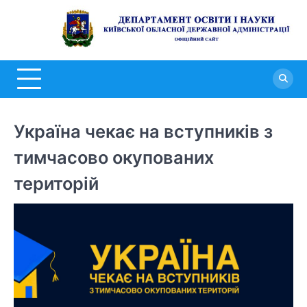
Перейти
до
Д
вмісту
о
н
К
о
Україна чекає на вступників з
д
тимчасово окупованих
а
територій