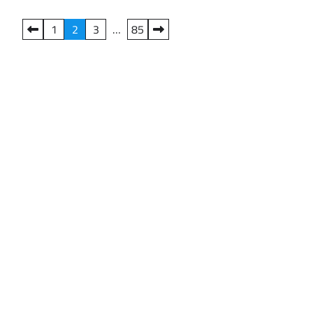
Пагінація
1
2
3
…
85
записів