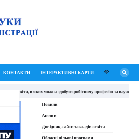
Департамент освіти
і науки Київської
обласної державної
адміністрації
КОНТАКТИ
ІНТЕРАКТИВНІ КАРТИ
чної) освіти, в яких можна здобути робітничу професію за ваучером
Новини
я
Анонси
Довідник, сайти закладів освіти
Обласні цільові програми