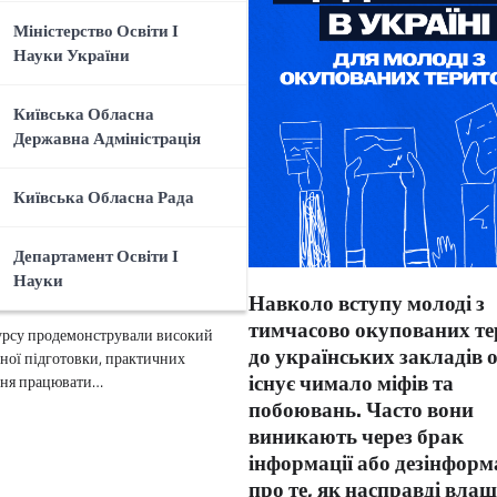
Міністерство Освіти І
Науки України
 ДНЗ «Професійний
Київська Обласна
країнки» став
Державна Адміністрація
ом І етапу
ського конкурсу
Київська Обласна Рада
ї майстерності
ls Ukraine – 2026» за
Департамент Освіти І
ією «Зварювальні
Науки
Навколо вступу молоді з
тимчасово окупованих те
рсу продемонстрували високий
до українських закладів о
йної підготовки, практичних
існує чимало міфів та
ння працювати…
побоювань. Часто вони
виникають через брак
інформації або дезінфор
про те, як насправді вла