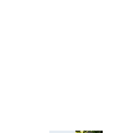
Київщини
Київський
регіональний центр
оцінювання якості
освіти
Київська обласна
організація
профспілки
працівників освіти і
науки України