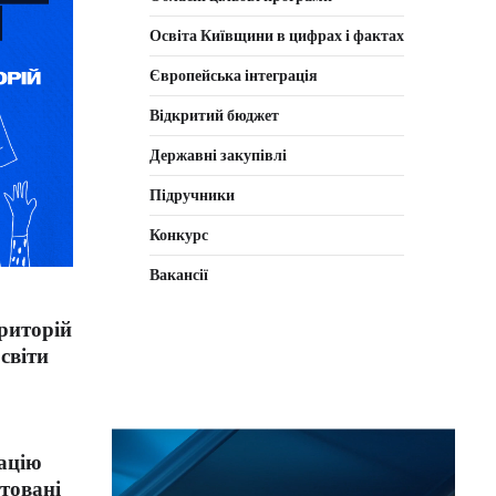
Освіта Київщини в цифрах і фактах
Європейська інтеграція
Відкритий бюджет
Державні закупівлі
Підручники
Конкурс
Вакансії
риторій
світи
мацію
штовані