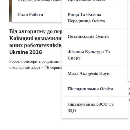
План Роботи
Вища Та Фахова
Передвища Освіта
17 червня
Від алгоритму до перемоги: на
ліцей м. У
Позашкільна Освіта
Київщині визначили найкращих
майданчик
юних робототехніків WorldSkills
Всеукраїн
Ukraine 2026
Фізична Культура Та
професійно
Спорт
Роботи, сенсори, програмний код і справжній
«WorldSkil
інженерний азарт – 16 червня 2026 року…
компетенц
Мала Академія Наук
роботи».
Учасники конку
Післядипломна Освіта
рівень професі
навичок та вмі
Ліцензування ЗЗСО Та
ЗДО