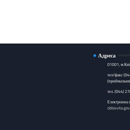
Адреса
01001, м.Киї
тел/факс (0
(приймальня
тел. (044) 2
Електронна 
oblosvita.gov