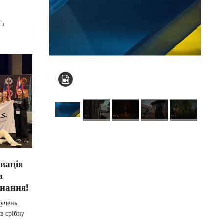
 і
КНЗ КОР “Київський
овація
обласний інститут
и
післядипломної
нання!
освіти педагогічних
 учень
кадрів”
в срібну