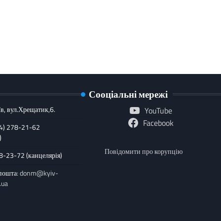
Сооціальні мережі
в, вул.Хрещатик,6.
YouTube
Facebook
44) 278-21-62
)
Повідомити про корупцію
78-23-72 (канцелярія)
пошта:
donm@kyiv-
.ua