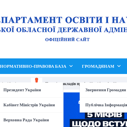
НОРМАТИВНО-ПРАВОВА БАЗА
ГРОМАДЯНАМ
e Ukraine»
Перелік закладів професійної (професійно-техні
Президент України
Звернення Громадян
Кабінет Міністрів України
Публічна Інформаці
Верховна Рада України