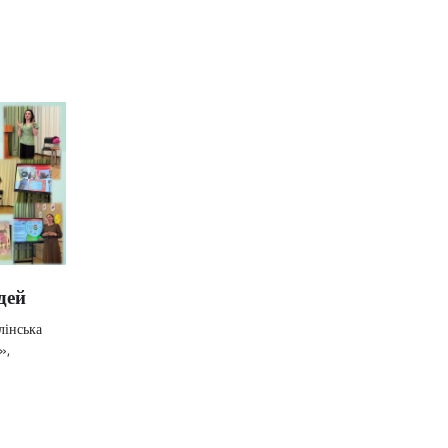
Комунальний заклад
Київської обласної
ради "Мала академія
наук учнівської
молоді
Навчально-
методичний кабінет
професійно-
дей
технічної освіти у
лінська
Київській області
»,
Центр творчості
дітей та юнацтва