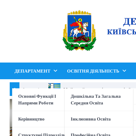
Перейти
до
вмісту
ДЕПАРТАМЕНТ
ОСВІТНЯ ДІЯЛЬНІСТЬ
ія кібер безпеки !
Мобільний додаток (застосунок) «Reunit
Основні Функції І
Дошкільна Та Загальна
Напрями Роботи
Середня Освіта
Керівництво
Інклюзивна Освіта
Структурні Підрозділи
Професійна Освіта