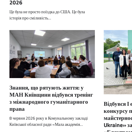
2026
Це була не просто поїздка до США. Це була
історія про сміливість…
Знання, що рятують життя: у
МАН Київщини відбувся тренінг
з міжнародного гуманітарного
Відбувся І
права
конкурсу п
майстернос
8 червня 2026 року в Комунальному закладі
Ukraine» з
Київської обласної ради «Мала академія…
«Електром