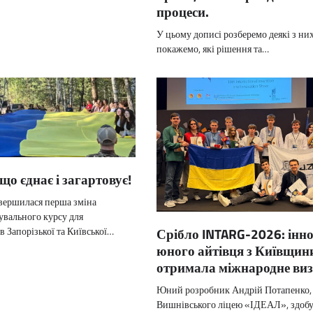
процеси.
У цьому дописі розберемо деякі з них
покажемо, які рішення та…
що єднає і загартовує!
вершилася перша зміна
увального курсу для
Срібло INTARG-2026: інн
 Запорізької та Київської…
юного айтівця з Київщин
отримала міжнародне виз
Юний розробник Андрій Потапенко,
Вишнівського ліцею «ІДЕАЛ», здобу