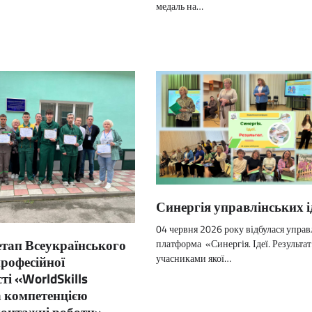
медаль на…
Синергія управлінських і
04 червня 2026 року відбулася управ
 етап Всеукраїнського
платформа «Синергія. Ідеї. Результат
учасниками якої…
рофесійної
ті «WorldSkills
а компетенцією
онтажні роботи»