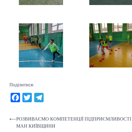
Поділитися:
Facebook
Twitter
Telegram
Навігація
⟵
РОЗВИВАЄМО КОМПЕТЕНЦІЇ ПІДПРИЄМЛИВОСТІ 
МАН КИЇВЩИНИ
записів