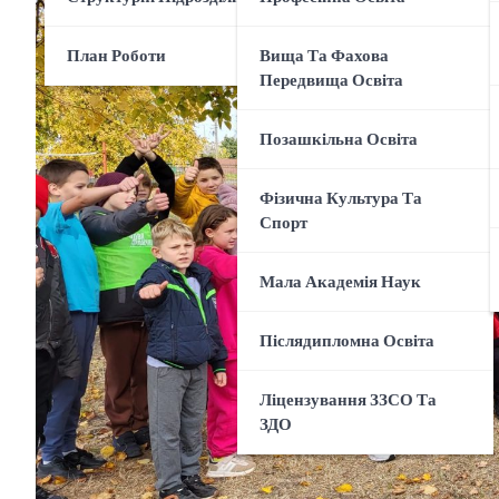
План Роботи
Вища Та Фахова
Передвища Освіта
Позашкільна Освіта
Фізична Культура Та
Спорт
Мала Академія Наук
Післядипломна Освіта
Ліцензування ЗЗСО Та
ЗДО