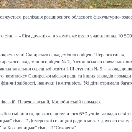
родовжується реалізація розширеного обласного фізкультурно-оздо
о етап – «Ліга дружніх», в якому вже взяло участь понад 10 50
окрема учні Сквирського академічного ліцею “Перспектива»,
квирського академічного ліцею № 2, Антонівського навчально-ви
лад загальної середньої освіти І-ІІІ ступенів № 5 – заклад дошк
го комплексу Сквирської міської ради та інших закладів громади 
ізичні здібності, навички і кмітливість. Усі діти отримали багат
нівській, Переяславській, Коцюбинській громадах.
«Ліги сміливих», до якого долучилося 630 учнів закладів освіти
ицької гімназії Димерської селищної ради в межах другого етапу
 та Козаровицької гімназії “Соколята”.