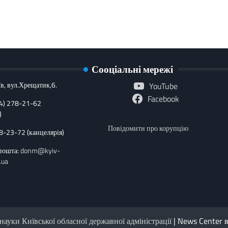
Сооціальні мережі
в, вул.Хрещатик,6.
YouTube
Facebook
44) 278-21-62
)
Повідомити про корупцію
78-23-72 (канцелярія)
пошта:
donm@kyiv-
.ua
науки Київської обласної державної адміністрації
| News Center 