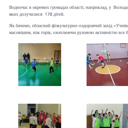
Водночас в окремих громадах області, наприклад, у Володар
яких долучилися 178 дітей.
Як бачимо, обласний фізкультурно-оздоровчий захід «Учнів
масовішим, ніж торік, охоплюючи руховою активністю все біл