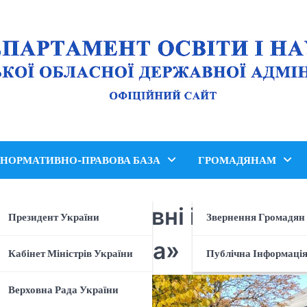
НОРМАТИВНО-ПРАВОВА БАЗА
ГРОМАДЯНАМ
ласні спортивні ігри сере
Президент України
Звернення Громадян
Здорова Україна»
Кабінет Міністрів України
Публічна Інформаці
Верховна Рада України