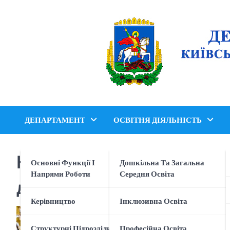
Перейти
до
вмісту
ДЕПАРТАМЕНТ
ОСВІТНЯ ДІЯЛЬНІСТЬ
На Київщині тривають об
Основні Функції І
Дошкільна Та Загальна
Напрями Роботи
Середня Освіта
дітей «Учнівська ліга «
Керівництво
Інклюзивна Освіта
Структурні Підрозділи
Професійна Освіта