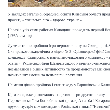
У закладах загальної середньої освіти Київської області п
проєкту «Учнівська ліга «Здорова Україна».
Наразі в усіх семи районах Київщини проходить перший йог
(1358 команд).
Дуже активно пройшли ігри першого етапу на Сквирщині. З
Сквирського академічного ліцею № 2, Оріховецької філії С
комплексу, Сквирського навчально-виховного комплексу «зак
освіти», Рудянської філії Шамраївського навчально-виховно
позмагалися в різних активностях та продемонстрували свої ф
позитивних емоцій та неймовірні враження.
Не менш цікаво пройшов І етап заходу у Баришівській Кали
Крім того, вже розпочалися спортивні ігри другого етапу – 
Переяславської та Коцюбинської громад. А на базі Козаров
дружня зустріч між командами Ровівської гімназії “Незламні”