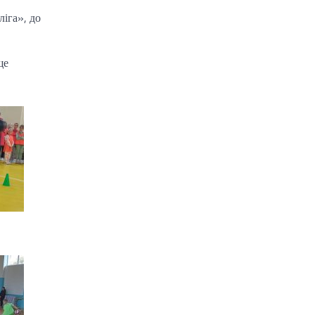
Київської обласної
іга», до
ради "Мала академія
наук учнівської
ще
молоді
Навчально-
методичний кабінет
професійно-
технічної освіти у
Київській області
Центр творчості
дітей та юнацтва
Київщини