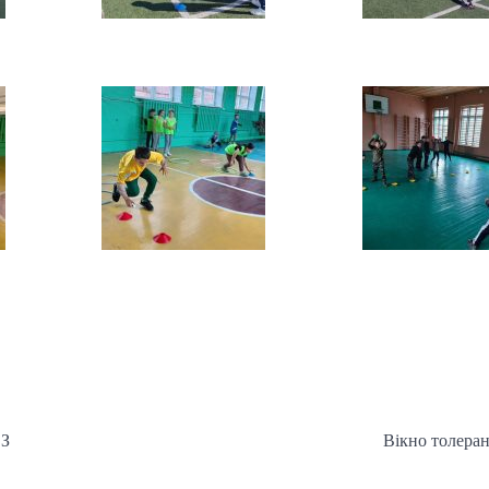
З
Вікно толеран