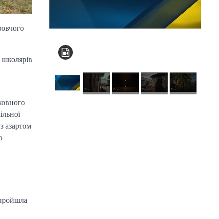
ровчого
0 школярів
ховного
ільної
КНЗ КОР “Київський
з азартом
обласний інститут
о
післядипломної
освіти педагогічних
кадрів”
 пройшла
Комунальний заклад