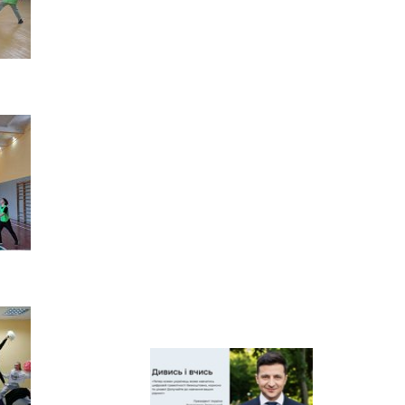
Київський
регіональний центр
оцінювання якості
освіти
Київська обласна
організація
профспілки
працівників освіти і
науки України