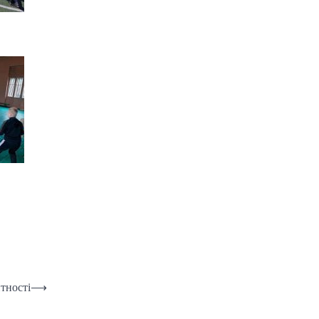
тності
⟶