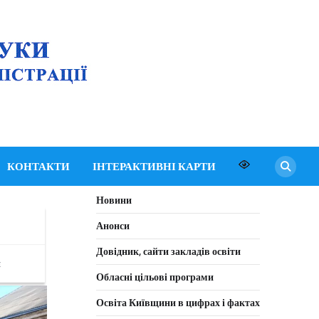
Департамент освіти
і науки Київської
обласної державної
адміністрації
КОНТАКТИ
ІНТЕРАКТИВНІ КАРТИ
Новини
д
Анонси
Довідник, сайти закладів освіти
я
Обласні цільові програми
Освіта Київщини в цифрах і фактах