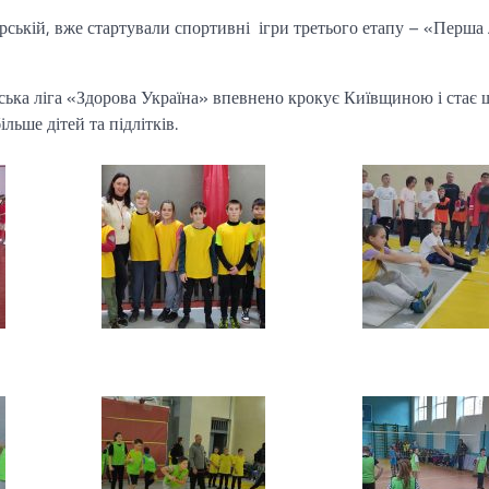
ській, вже стартували спортивні ігри третього етапу – «Перша л
ська ліга «Здорова Україна» впевнено крокує Київщиною і стає 
ьше дітей та підлітків.