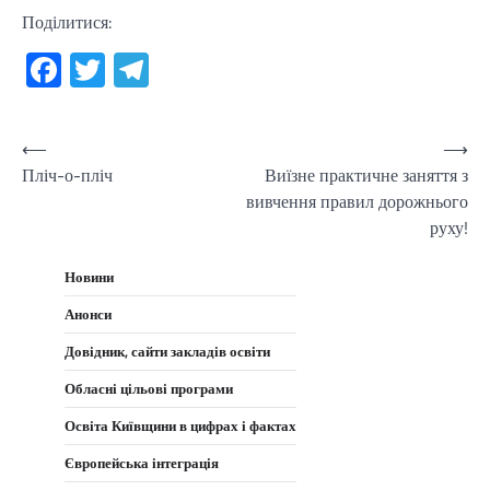
Поділитися:
Facebook
Twitter
Telegram
Навігація
⟵
⟶
Пліч-о-пліч
Виїзне практичне заняття з
записів
вивчення правил дорожнього
руху!
Новини
Анонси
Довідник, сайти закладів освіти
Обласні цільові програми
Освіта Київщини в цифрах і фактах
Європейська інтеграція