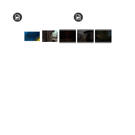
КНЗ КОР “Київський
обласний інститут
післядипломної освіти
педагогічних кадрів”
Комунальний заклад
Київської обласної ради
"Мала академія наук
учнівської молоді