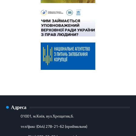
Адреса
01001, м.Київ, вул.Хрещатик,6.
тел/факс (044) 278-21-62 (приймальня)