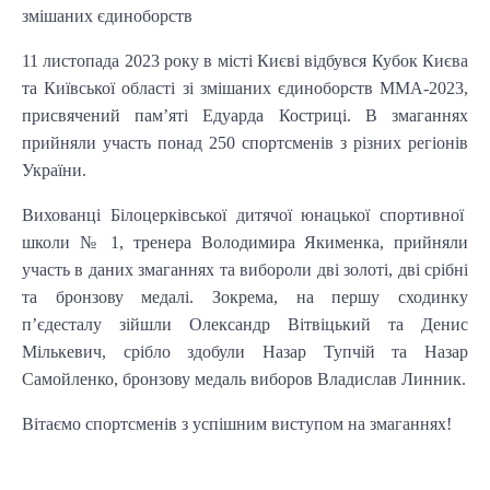
змішаних єдиноборств
11 листопада 2023 року в місті Києві відбувся Кубок Києва
та Київської області зі змішаних єдиноборств ММА-2023,
присвячений пам’яті Едуарда Костриці. В змаганнях
прийняли участь понад 250 спортсменів з різних регіонів
України.
Вихованці Білоцерківської дитячої юнацької спортивної
школи № 1, тренера Володимира Якименка, прийняли
участь в даних змаганнях та вибороли дві золоті, дві срібні
та бронзову медалі. Зокрема, на першу сходинку
п’єдесталу зійшли Олександр Вітвіцький та Денис
Мількевич, срібло здобули Назар Тупчій та Назар
Самойленко, бронзову медаль виборов Владислав Линник.
Вітаємо спортсменів з успішним виступом на змаганнях!