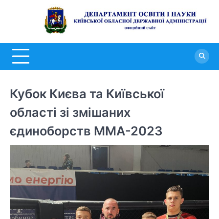
Перейти
до
Д
вмісту
о
н
К
о
Кубок Києва та Київської
д
області зі змішаних
а
єдиноборств ММА-2023