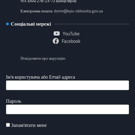
тел. (044) 278-23-72 (канцелярія)
Електронна пошта:
donm@kyiv-oblosvita.gov.ua
Сооціальні мережі
YouTube
Facebook
Повідомити про корупцію
Ім'я користувача або Email адреса
Пароль
Запам'ятати мене