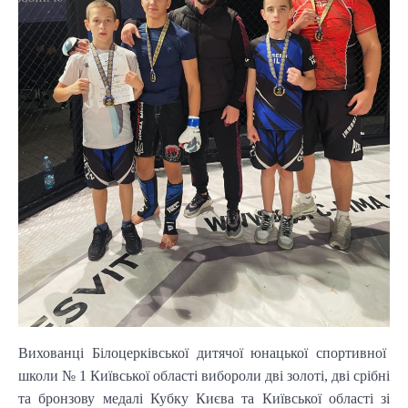
Вихованці Білоцерківської дитячої юнацької спортивної
школи № 1 Київської області вибороли дві золоті, дві срібні
та бронзову медалі Кубку Києва та Київської області зі