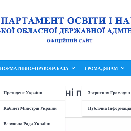
НОРМАТИВНО-ПРАВОВА БАЗА
ГРОМАДЯНАМ
арів «Проєктні практики:
Президент України
Звернення Громадян
Кабінет Міністрів України
Публічна Інформаці
Верховна Рада України