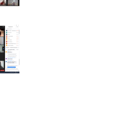
Київської обласної
ради "Мала академія
наук учнівської
молоді
Навчально-
методичний кабінет
професійно-
технічної освіти у
Київській області
Центр творчості
дітей та юнацтва
Київщини