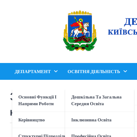
Перейти
до
вмісту
ДЕПАРТАМЕНТ
ОСВІТНЯ ДІЯЛЬНІСТЬ
Завершилася серія вебін
Основні Функції І
Дошкільна Та Загальна
Напрями Роботи
Середня Освіта
карта дій»
Керівництво
Інклюзивна Освіта
Структурні Підрозділи
Професійна Освіта