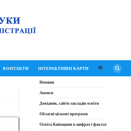
Департамент освіти
і науки Київської
обласної державної
адміністрації
КОНТАКТИ
ІНТЕРАКТИВНІ КАРТИ
Новини
Анонси
Довідник, сайти закладів освіти
я
Обласні цільові програми
Освіта Київщини в цифрах і фактах