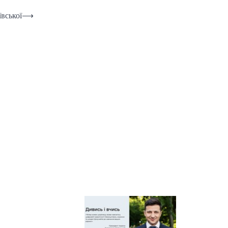
Київський
ївської
⟶
регіональний центр
оцінювання якості
освіти
Київська обласна
організація
профспілки
працівників освіти і
науки України