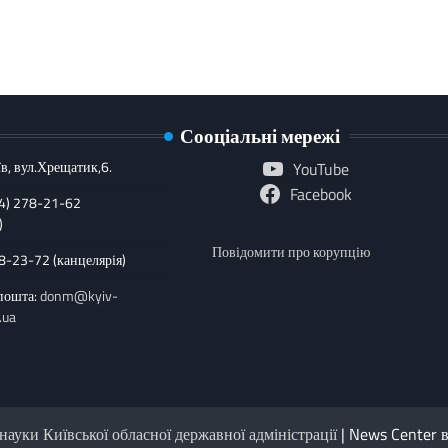
Сооціальні мережі
в, вул.Хрещатик,6.
YouTube
Facebook
44) 278-21-62
)
Повідомити про корупцію
78-23-72 (канцелярія)
пошта:
donm@kyiv-
.ua
науки Київської обласної державної адміністрації
| News Center 