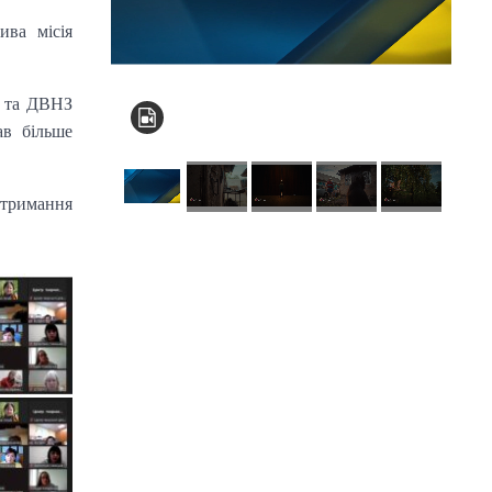
ива місія
» та ДВНЗ
вав більше
отримання
КНЗ КОР “Київський
обласний інститут
післядипломної
освіти педагогічних
кадрів”
Комунальний заклад