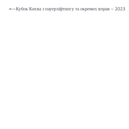
Навігація
⟵
Кубок Києва з пауерліфтингу та окремих вправ – 2023
записів