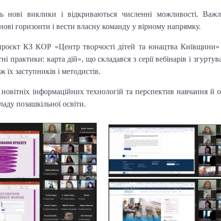
ь нові виклики і відкриваються численні можливості. Важл
нові горизонти і вести власну команду у вірному напрямку.
 проєкт КЗ КОР «Центр творчості дітей та юнацтва Київщини
практики: карта дій», що складався з серії вебінарів і згурту
ж їх заступників і методистів.
новітніх інформаційних технологій та перспектив навчання й 
ладу позашкільної освіти.