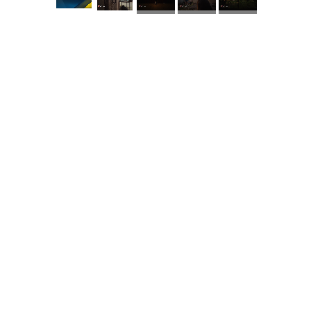
КНЗ КОР “Київський
обласний інститут
післядипломної освіти
педагогічних кадрів”
Комунальний заклад
Київської обласної ради
"Мала академія наук
учнівської молоді
Навчально-методичний
кабінет професійно-
технічної освіти у Київській