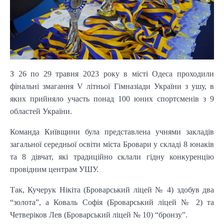
З 26 по 29 травня 2023 року в місті Одеса проходили
фінальні змагання V літньої Гімназіади України з ушу, в
яких прийняло участь понад 100 юних спортсменів з 9
областей України.
Команда Київщини була представлена учнями закладів
загальної середньої освіти міста Бровари у складі 8 юнаків
та 8 дівчат, які традиційно склали гідну конкуренцію
провідним центрам УШУ.
Так, Кучерук Нікіта (Броварський ліцей № 4) здобув два
“золота”, а Коваль Софія (Броварський ліцей № 2) та
Четверіков Лев (Броварський ліцей № 10) “бронзу”.