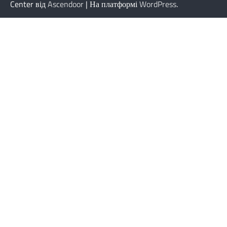
Center від
Ascendoor
| На платформі
WordPress
.