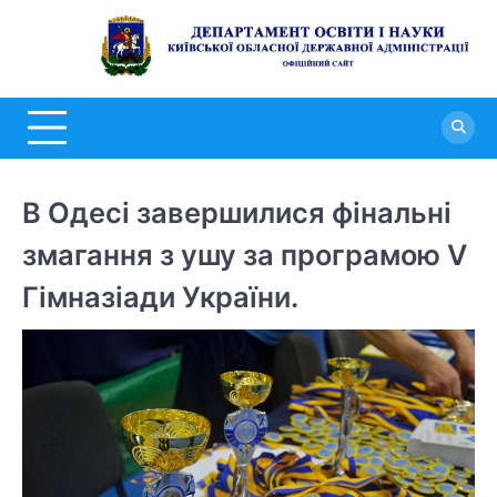
Перейти
до
Д
вмісту
о
н
К
о
В Одесі завершилися фінальні
д
змагання з ушу за програмою V
а
Гімназіади України.