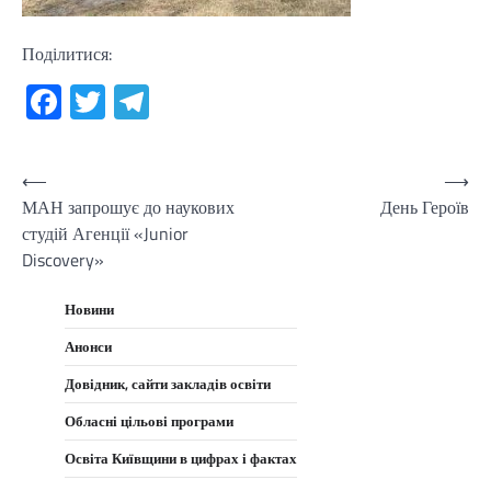
Поділитися:
Facebook
Twitter
Telegram
Навігація
⟵
⟶
МАН запрошує до наукових
День Героїв
записів
студій Агенції «Junior
Discovery»
Новини
Анонси
Довідник, сайти закладів освіти
Обласні цільові програми
Освіта Київщини в цифрах і фактах