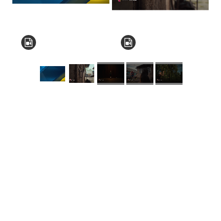
КНЗ КОР “Київський
обласний інститут
післядипломної освіти
педагогічних кадрів”
Комунальний заклад
Київської обласної ради
"Мала академія наук