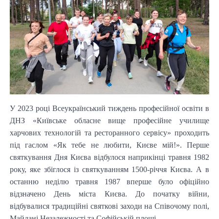
У 2023 році Всеукраїнський тиждень професійної освіти в
ДНЗ «Київське обласне вище професійне училище
харчових технологій та ресторанного сервісу» проходить
під гаслом «Як тебе не любити, Києве мій!». Перше
святкування Дня Києва відбулося наприкінці травня 1982
року, яке збіглося із святкуванням 1500-річчя Києва. А в
останню неділю травня 1987 вперше було офіційно
відзначено День міста Києва. До початку війни,
відбувалися традиційні святкові заходи на Співочому полі,
Майдані Незалежності та Софійській площі.