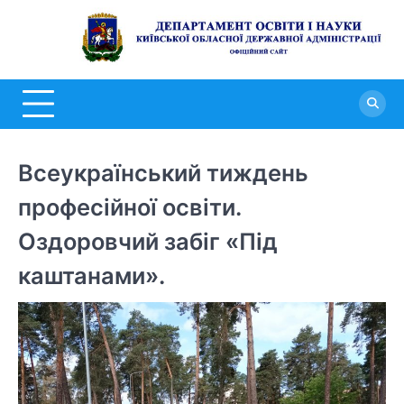
Перейти
до
Д
вмісту
о
н
К
о
Всеукраїнський тиждень
д
професійної освіти.
а
Оздоровчий забіг «Під
каштанами».