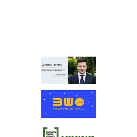
Київська обласна
організація профспілки
працівників освіти і науки
України