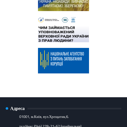
Адреса
01001, м.Київ, вул.Хрещатик,6.
тел/факс (044) 278-21-62 (приймальня)