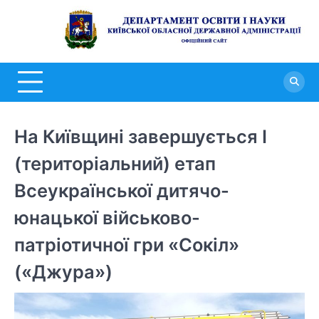
Перейти
до
Д
вмісту
о
н
К
о
На Київщині завершується I
д
(територіальний) етап
а
Всеукраїнської дитячо-
юнацької військово-
патріотичної гри «Сокіл»
(«Джура»)