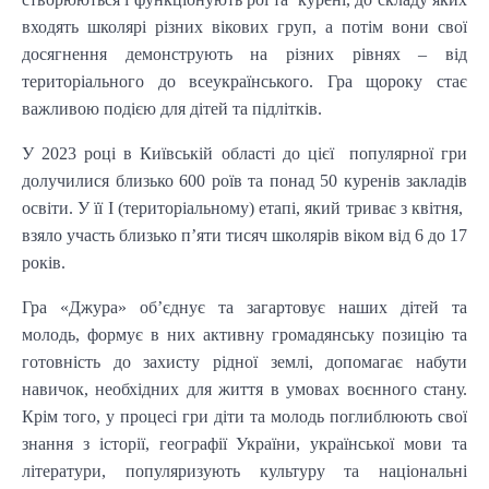
входять школярі різних вікових груп, а потім вони свої
досягнення демонструють на різних рівнях – від
територіального до всеукраїнського. Гра щороку стає
важливою подією для дітей та підлітків.
У 2023 році в Київській області до цієї популярної гри
долучилися близько 600 роїв та понад 50 куренів закладів
освіти. У її I (територіальному) етапі, який триває з квітня,
взяло участь близько п’яти тисяч школярів віком від 6 до 17
років.
Гра «Джура» об’єднує та загартовує наших дітей та
молодь, формує в них активну громадянську позицію та
готовність до захисту рідної землі, допомагає набути
навичок, необхідних для життя в умовах воєнного стану.
Крім того, у процесі гри діти та молодь поглиблюють свої
знання з історії, географії України, української мови та
літератури, популяризують культуру та національні