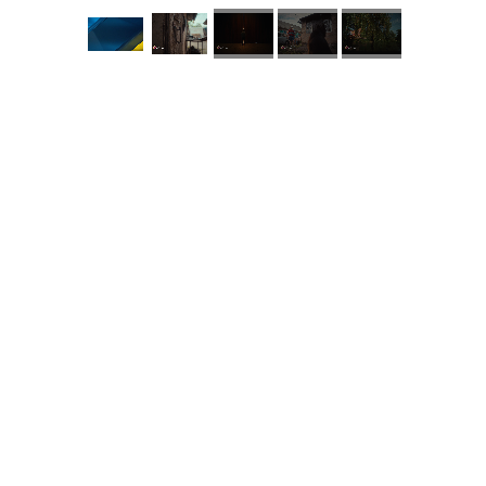
КНЗ КОР “Київський
обласний інститут
післядипломної освіти
педагогічних кадрів”
Комунальний заклад
Київської обласної ради
"Мала академія наук
учнівської молоді
Навчально-методичний
кабінет професійно-