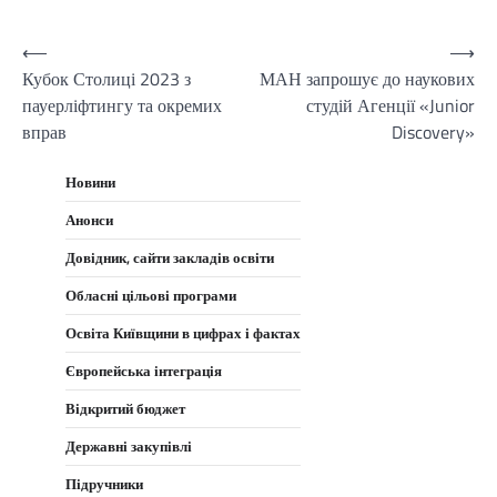
Навігація
⟵
⟶
Кубок Столиці 2023 з
МАН запрошує до наукових
записів
пауерліфтингу та окремих
студій Агенції «Junior
вправ
Discovery»
Новини
Анонси
Довідник, сайти закладів освіти
Обласні цільові програми
Освіта Київщини в цифрах і фактах
Європейська інтеграція
Відкритий бюджет
Державні закупівлі
Підручники