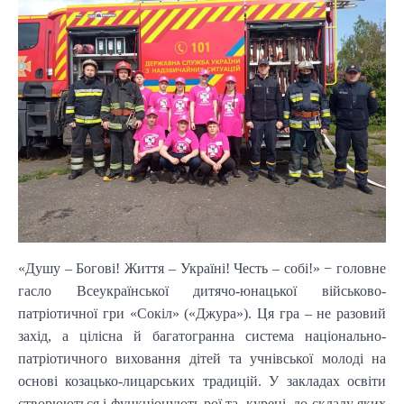
«Душу – Богові! Життя – Україні! Честь – собі!» − головне
гасло Всеукраїнської дитячо-юнацької військово-
патріотичної гри «Сокіл» («Джура»). Ця гра – не разовий
захід, а цілісна й багатогранна система національно-
патріотичного виховання дітей та учнівської молоді на
основі козацько-лицарських традицій. У закладах освіти
створюються і функціонують рої та курені, до складу яких