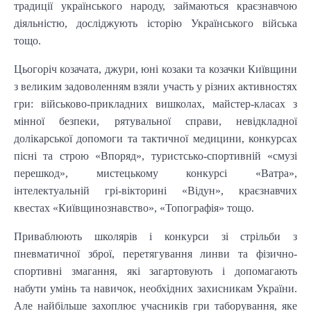
традиції українського народу, займаються краєзнавчою
діяльністю, досліджують історію Українського війська
тощо.
Цьогоріч козачата, джури, юні козаки та козачки Київщини
з великим задоволенням взяли участь у різних активностях
гри: військово-прикладних вишколах, майстер-класах з
мінної безпеки, рятувальної справи, невідкладної
долікарської допомоги та тактичної медицини, конкурсах
пісні та строю «Впоряд», туристсько-спортивній «смузі
перешкод», мистецькому конкурсі «Ватра»,
інтелектуальній грі-вікторині «Відун», краєзнавчих
квестах «Київщинознавство», «Топографія» тощо.
Приваблюють школярів і конкурси зі стрільби з
пневматичної зброї, перетягування линви та фізично-
спортивні змагання, які загартовують і допомагають
набути умінь та навичок, необхідних захисникам України.
Але найбільше захоплює учасників гри таборування, яке