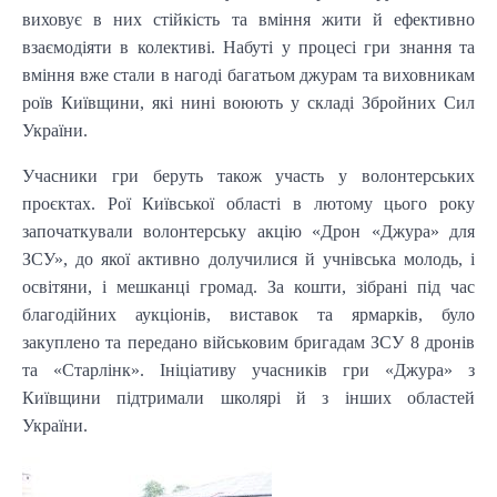
виховує в них стійкість та вміння жити й ефективно
взаємодіяти в колективі. Набуті у процесі гри знання та
вміння вже стали в нагоді багатьом джурам та виховникам
роїв Київщини, які нині воюють у складі Збройних Сил
України.
Учасники гри беруть також участь у волонтерських
проєктах. Рої Київської області в лютому цього року
започаткували волонтерську акцію «Дрон «Джура» для
ЗСУ», до якої активно долучилися й учнівська молодь, і
освітяни, і мешканці громад. За кошти, зібрані під час
благодійних аукціонів, виставок та ярмарків, було
закуплено та передано військовим бригадам ЗСУ 8 дронів
та «Старлінк». Ініціативу учасників гри «Джура» з
Київщини підтримали школярі й з інших областей
України.