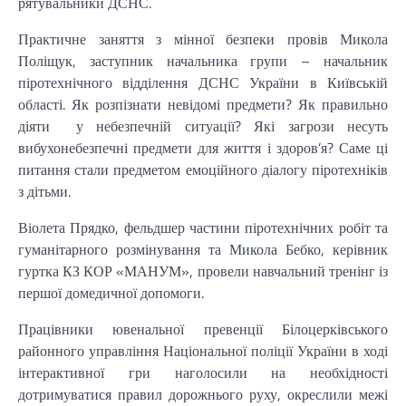
рятувальники ДСНС.
Практичне заняття з мінної безпеки провів Микола
Поліщук, заступник начальника групи – начальник
піротехнічного відділення ДСНС України в Київській
області. Як розпізнати невідомі предмети? Як правильно
діяти у небезпечній ситуації? Які загрози несуть
вибухонебезпечні предмети для життя і здоров’я? Саме ці
питання стали предметом емоційного діалогу піротехніків
з дітьми.
Віолета Прядко, фельдшер частини піротехнічних робіт та
гуманітарного розмінування та Микола Бебко, керівник
гуртка КЗ КОР «МАНУМ», провели навчальний тренінг із
першої домедичної допомоги.
Працівники ювенальної превенції Білоцерківського
районного управління Національної поліції України в ході
інтерактивної гри наголосили на необхідності
дотримуватися правил дорожнього руху, окреслили межі