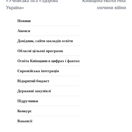
«Учнівська ліга «Здорова
Київщина екологічна:
записів
Україна»
злочини війни
Новини
Анонси
Довідник, сайти закладів освіти
Обласні цільові програми
Освіта Київщини в цифрах і фактах
Європейська інтеграція
Відкритий бюджет
Державні закупівлі
Підручники
Конкурс
Вакансії