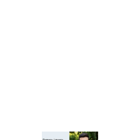
Центр творчості дітей та
юнацтва Київщини
Київський регіональний
центр оцінювання якості
освіти
Київська обласна
організація профспілки
працівників освіти і науки
України