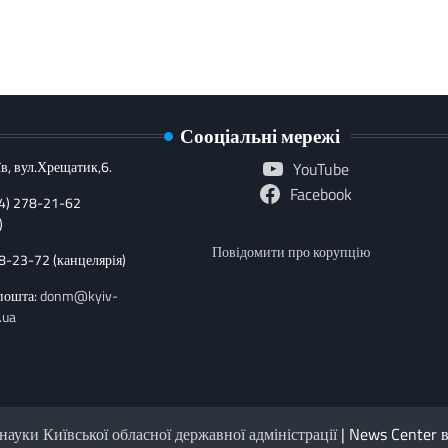
Сооціальні мережі
в, вул.Хрещатик,6.
YouTube
Facebook
44) 278-21-62
)
Повідомити про корупцію
78-23-72 (канцелярія)
пошта:
donm@kyiv-
.ua
науки Київської обласної державної адміністрації
| News Center 