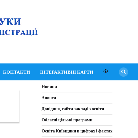
Департамент освіти
і науки Київської
обласної державної
адміністрації
КОНТАКТИ
ІНТЕРАКТИВНІ КАРТИ
Новини
У
Анонси
Довідник, сайти закладів освіти
я
Обласні цільові програми
Освіта Київщини в цифрах і фактах