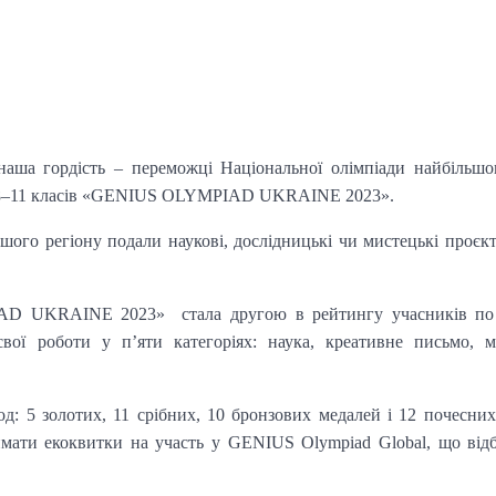
ша гордість – переможці Національної олімпіади найбільшог
ів 8–11 класів «GENIUS OLYMPIAD UKRAINE 2023».
ашого регіону подали наукові, дослідницькі чи мистецькі проєк
AD UKRAINE 2023» стала другою в рейтингу учасників по 
вої роботи у п’яти категоріях: наука, креативне письмо, м
: 5 золотих, 11 срібних, 10 бронзових медалей і 12 почесних
ти екоквитки на участь у GENIUS Olympiad Global, що відб