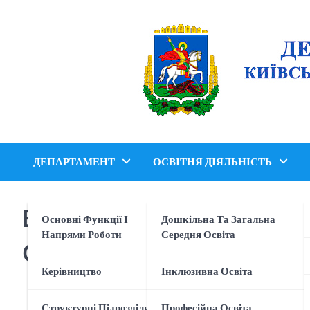
Перейти
до
вмісту
ДЕПАРТАМЕНТ
ОСВІТНЯ ДІЯЛЬНІСТЬ
ВІТАЄМО ПЕРЕМОЖЦІВ 
Основні Функції І
Дошкільна Та Загальна
Напрями Роботи
Середня Освіта
GENIUS OLYMPIAD UKRA
Керівництво
Інклюзивна Освіта
Структурні Підрозділи
Професійна Освіта