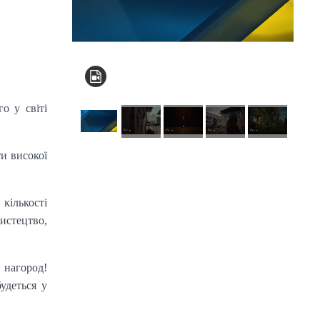
о у світі
ти високої
КНЗ КОР “Київський
обласний інститут
кількості
післядипломної
истецтво,
освіти педагогічних
кадрів”
 нагород!
удеться у
Комунальний заклад