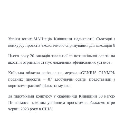
Успіхи юних МАНівців Київщини надихають! Сьогодні на
конкурсу проєктів екологічного спрямування для школяр
Цього року 20 закладів загальної та позашкільної освіти н
якості й отримали статус локальних афілійованих установ.
Київська обласна регіональна мережа «GENIUS OLYMPI
поданих проєктів – 87 здобувачів освіти представили с
короткометражний фільм та музика
За підсумками конкурсу у скарбничці Київщини 38 нагород
Пишаємося кожним успішним проєктом та бажаємо отрима
червні 2023 року в США!