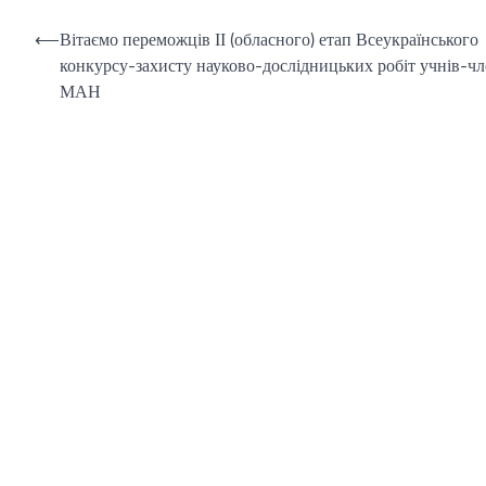
Навігація
⟵
Вітаємо переможців ІІ (обласного) етап Всеукраїнського
конкурсу-захисту науково-дослідницьких робіт учнів-чл
записів
МАН