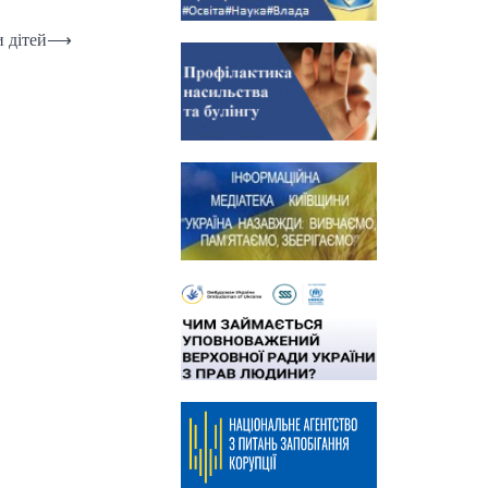
 дітей
⟶