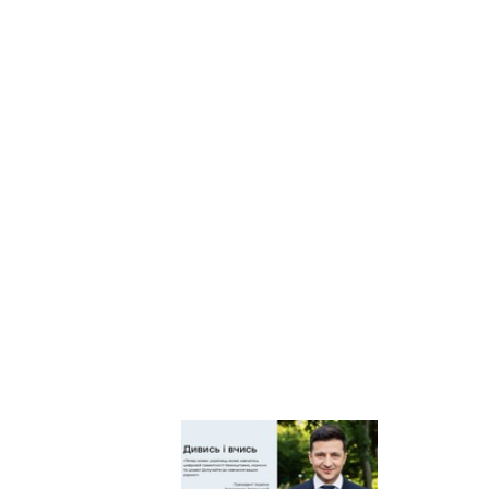
Київський
регіональний центр
оцінювання якості
освіти
Київська обласна
організація
профспілки
працівників освіти і
науки України