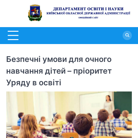
Перейти
до
Д
вмісту
о
н
К
о
Безпечні умови для очного
д
навчання дітей – пріоритет
а
Уряду в освіті