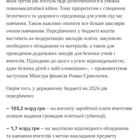
який третій рік поспіль буде розпочинатися в умовах
повномасштабної війни. Тому пріоритетом є створення
безпечного та здорового середовища для учнів під час
навчання. Також важливо охопити все більше школярів
очним навчанням. Передбачених у бюджеті коштів
вистачить на модернізацію закладів освіти, закупівлю
необхідного обладнання та матеріалів, а також для
проведення додаткових заходів для безпеки учнів і
вчителів. Підходимо до цього з усією відповідальністю,
адже безпека дітей є найголовнішою», – прокоментував
заступник Міністра фінансів Роман Єрмоличев.
Окрім того, у державному бюджеті на 2024 рік
передбачено:
– 103,2 млрд грн
– на виплату заробітної плати вчителям
шляхом надання громадам освітньої субвенції;
– 1,7 млрд грн
– на закупівлю відповідного обладнання
та навчання вчителів з метою викладання предмету