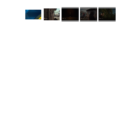
КНЗ КОР “Київський
обласний інститут
післядипломної освіти
педагогічних кадрів”
Комунальний заклад
Київської обласної ради
"Мала академія наук
учнівської молоді
Навчально-методичний