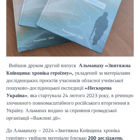
Вийшов друком другий випуск
Альманаху «Звитяжна
Київщина: хроніка героїзму»,
укладений за матеріалами
дослідницьких проєктів учасників обласної учнівської
пошуково-дослідницької експедиції
«Нескорена
Україна»
, яка стартувала 24 лютого 2023 року, в річницю
злочинного повномасштабного російського вторгнення в
Україну. Альманах видано за сприяння громадської
організації «Важливі дії».
До Альманаху – 2024 «Звитяжна Київщина: хроніка
героїзму» увійшли матеріали близько
200 досліджень