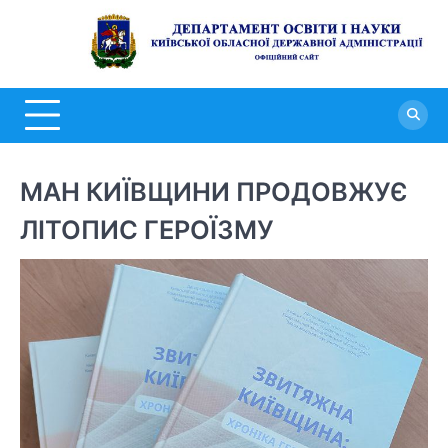
Перейти
до
Д
вмісту
о
н
К
о
МАН КИЇВЩИНИ ПРОДОВЖУЄ
д
ЛІТОПИС ГЕРОЇЗМУ
а