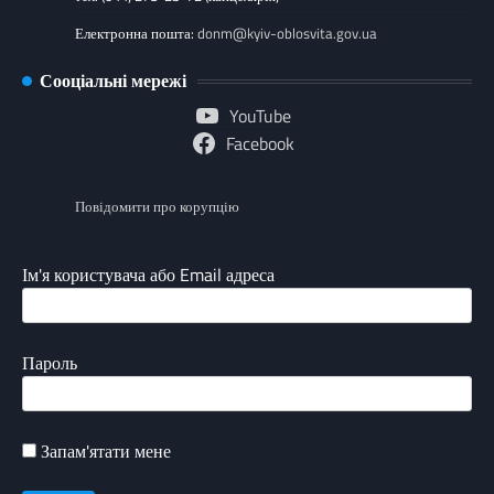
Електронна пошта:
donm@kyiv-oblosvita.gov.ua
Сооціальні мережі
YouTube
Facebook
Повідомити про корупцію
Ім'я користувача або Email адреса
Пароль
Запам'ятати мене