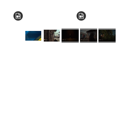
КНЗ КОР “Київський
обласний інститут
післядипломної освіти
педагогічних кадрів”
Комунальний заклад
Київської обласної ради
"Мала академія наук
учнівської молоді