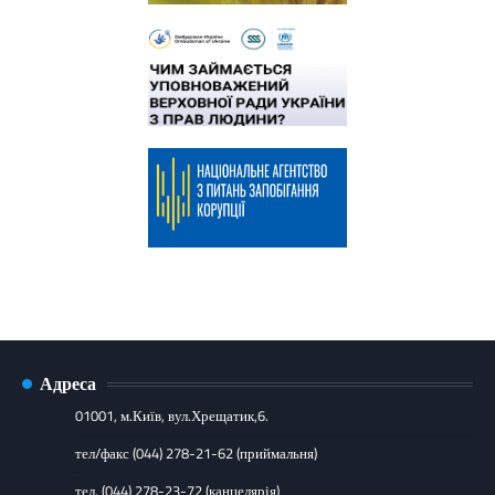
Адреса
01001, м.Київ, вул.Хрещатик,6.
тел/факс (044) 278-21-62 (приймальня)
тел. (044) 278-23-72 (канцелярія)