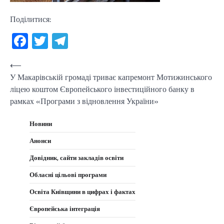
Поділитися:
Facebook
Twitter
Telegram
Навігація
⟵
У Макарівській громаді триває капремонт Мотижинського
записів
ліцею коштом Європейського інвестиційного банку в
рамках «Програми з відновлення України»
Новини
Анонси
Довідник, сайти закладів освіти
Обласні цільові програми
Освіта Київщини в цифрах і фактах
Європейська інтеграція