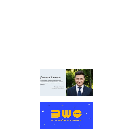
Київська обласна
організація профспілки
працівників освіти і науки
України