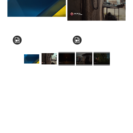
КНЗ КОР “Київський
обласний інститут
післядипломної освіти
педагогічних кадрів”
Комунальний заклад