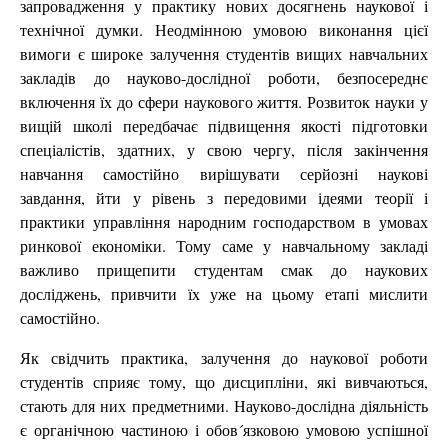
запровадження у практику нових досягнень наукової і
технічної думки. Неодмінною умовою виконання цієї
вимоги є широке залучення студентів вищих навчальних
закладів до науково-дослідної роботи, безпосереднє
включення їх до сфери наукового життя. Розвиток науки у
вищій школі передбачає підвищення якості підготовки
спеціалістів, здатних, у свою чергу, після закінчення
навчання самостійно вирішувати серйозні наукові
завдання, йти у рівень з передовими ідеями теорії і
практики управління народним господарством в умовах
ринкової економіки. Тому саме у навчальному закладі
важливо прищепити студентам смак до наукових
досліджень, привчити їх уже на цьому етапі мислити
самостійно.
Як свідчить практика, залучення до наукової роботи
студентів сприяє тому, що дисципліни, які вивчаються,
стають для них предметними. Науково-дослідна діяльність
є органічною частиною і обов´язковою умовою успішної