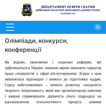
Перейти
до
Д
вмісту
о
н
К
Олімпіади, конкурси,
о
д
конференції
а
Як відомо, економічні і соціальні реформи, які
здійснюються в Україні, значною мірою змінюють характер
праці спеціалістів у сфері обслуговування. Згідно з цим
змінюються відповідно і вимоги до підготовки кадрів.
Серед найголовніших – вимоги розвитку спеціаліста
творчого, ініціативного, який має організаторські навички
і вміння спрямовувати діяльність свого підрозділу на
вдосконалення технологічного процесу шляхом