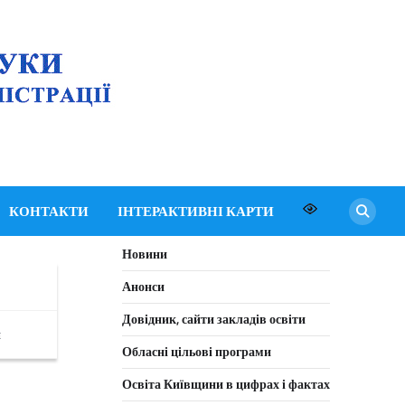
Департамент освіти
і науки Київської
обласної державної
адміністрації
КОНТАКТИ
ІНТЕРАКТИВНІ КАРТИ
Новини
Анонси
Довідник, сайти закладів освіти
я
Обласні цільові програми
Освіта Київщини в цифрах і фактах