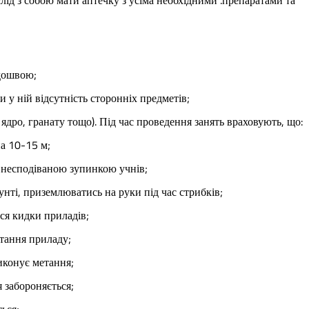
ідошвою;
и у ній відсутність сторонніх предметів;
ядро, гранату тощо). Під час проведення занять враховують, що:
на 10-15 м;
з несподіваною зупинкою учнів;
унті, приземлюватись на руки під час стрибків;
ся кидки приладів;
тання приладу;
виконує метання;
я забороняється;
ься;