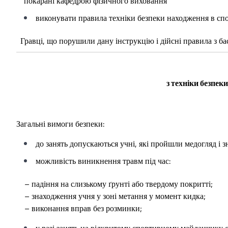
покарані кафедрою фізичного виховання
виконувати правила техніки безпеки находження в спо
Гравці, що порушили дану інструкцію і дійсні правила з бас
з техніки безпеки
Загальні вимоги безпеки:
до занять допускаються учні, які пройшли медогляд і 
можливість виникнення травм під час:
– падіння на слизькому ґрунті або твердому покритті;
– знаходження учня у зоні метання у момент кидка;
– виконання вправ без розминки;
у разі занять на відкритому спортивному майданчику с