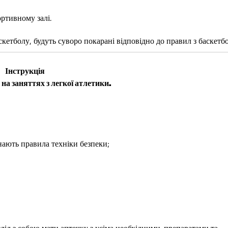
ртивному залі.
кетболу, будуть суворо покарані відповідно до правил з баскетбо
Інструкція
 на заняттях з легкої атлетики.
знають правила техніки безпеки;
лід з собою мати аптечку з усіма необхідними .препаратами та