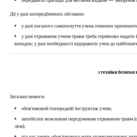
Дії у разі непередбачених обставин:
у разі поганого самопочуття учень повинен припинити
у разі отримання учнем травм треба терміново надати 
випадок; у разі необхідності відправити учня до найближчо
з техніки безпеки
Загальні вимоги:
обов’язковий попередній інструктаж учнів;
запобігати можливим передумовам отримання травм (об
лиж);
під час занять обов’язкового мати укoмплектовану апт