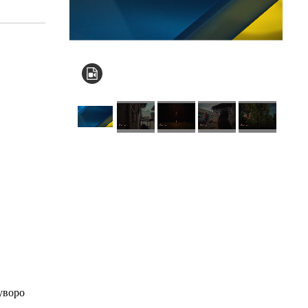
КНЗ КОР “Київський
обласний інститут
післядипломної
освіти педагогічних
кадрів”
суворо
Комунальний заклад