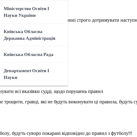
Міністерство Освіти І
Науки України
ців, що грають на ньому, повинні строго дотримувати наступн
Київська Обласна
Державна Адміністрація
ол
-супротивника
Київська Обласна Рада
Департамент Освіти І
Науки
м
нувати всі вказівки судді, щодо порушень правил
не трощити, гравці, які не будуть виконувати ці правила, будуть 
болу, будуть суворо покарані відповідно до правил з футболу!!!