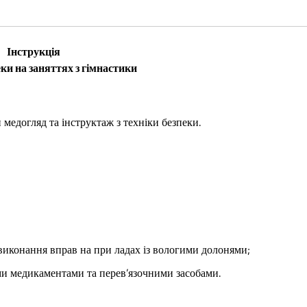
Інструкція
еки на заняттях з гімнастики
 медогляд та інструктаж з техніки безпеки.
 виконання вправ на при ладах із вологими долонями;
ми медикаментами та перев’язочними засобами.