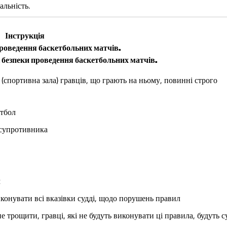
альність.
Інструкція
 проведення баскетбольних матчів.
 безпеки проведення баскетбольних матчів.
портивна зала) гравців, що грають на ньому, повинні строго
етбол
-супротивника
м
конувати всі вказівки судді, щодо порушень правил
не трощити, гравці, які не будуть виконувати ці правила, будуть 