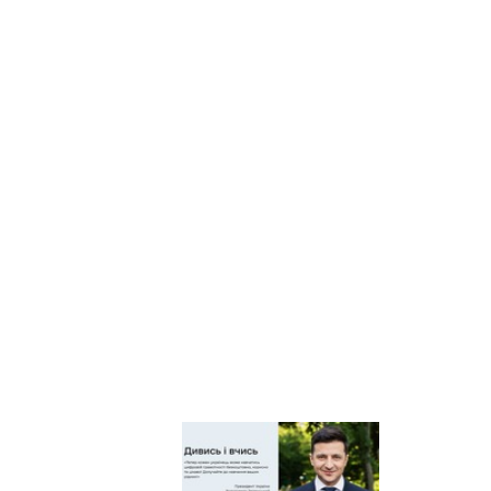
Київський
регіональний центр
оцінювання якості
освіти
Київська обласна
організація
профспілки
працівників освіти і
науки України