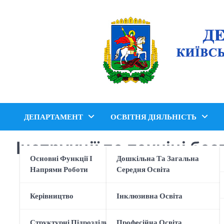
Перейти
до
вмісту
ДЕПАРТАМЕНТ
ОСВІТНЯ ДІЯЛЬНІСТЬ
Інструкції по техніці бе
Основні Функції І
Дошкільна Та Загальна
Напрями Роботи
Середня Освіта
Керівництво
Інклюзивна Освіта
по техніці безпек
Основні положення по техні
Структурні Підрозділи
Професійна Освіта