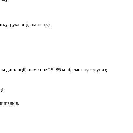
тку, рукавиці, шапочку);
а дистанції, не менше 25-35 м під час спуску униз;
і.
випадків: