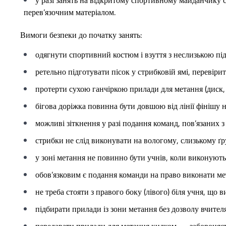
перев’язочним матеріалом.
Вимоги безпеки до початку занять:
одягнути спортивний костюм і взуття з неслизькою п
ретельно підготувати пісок у стрибковій ямі, перевірит
протерти сухою ганчіркою прилади для метання (диск, 
бігова доріжка повинна бути довшою від лінії фінішу 
можливі зіткнення у разі подання команд, пов’язаних 
стрибки не слід виконувати на вологому, слизькому ґр
у зоні метання не повинно бути учнів, коли виконують
обов’язковим є подання команди на право виконати ме
не треба стояти з правого боку (лівого) біля учня, що 
підбирати прилади із зони метання без дозволу вчител
передавати прилади для метання кидком — забороняєт