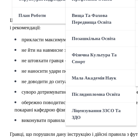
План Роботи
Вища Та Фахова
Щоб уникнути травматизму на футбольному майданчику грав
Передвища Освіта
і рекомендації:
Позашкільна Освіта
прикласти максимум зусиль для гри в коректний футб
не йти на навмисне зіткнення чи травмування гравця
Фізична Культура Та
не штовхати гравця – супротивника в спину позаду
Спорт
не наносити удари по ногах
Мала Академія Наук
не доводити до ситуації, що можуть привести до трав
суворо дотримуватись правил гри по футболу, та вико
Післядипломна Освіта
обережно поводитись з інвентарем, берегти в цілості, 
покарані кафедрою фізичного виховання
Ліцензування ЗЗСО Та
ЗДО
виконувати правила техніки безпеки.
Гравці, що порушили дану інструкцію і дійсні правила з фут