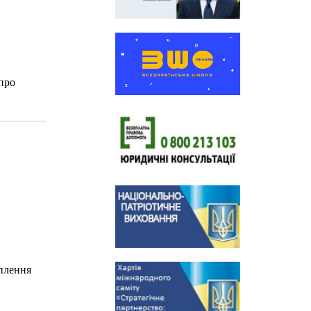
 про
іплення