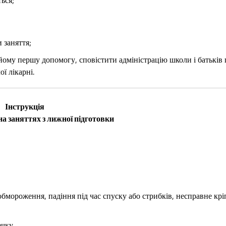
 заняття;
йому першу допомогу, сповістити адміністрацію школи і батьків
ї лікарні.
Інструкція
 на заняттях з лижної підготовки
мороження, падіння під час спуску або стрибків, несправне кр
ечку.