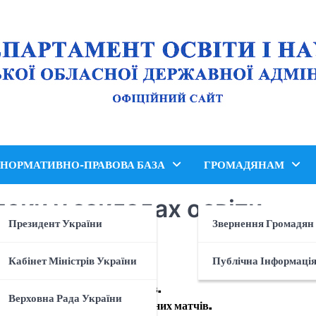
НОРМАТИВНО-ПРАВОВА БАЗА
ГРОМАДЯНАМ
зпеки у закладах освіти
Президент України
Звернення Громадян
Кабінет Міністрів України
Публічна Інформаці
Інструкція
и проведення футбольних матчів.
Верховна Рада України
ці безпеки проведення футбольних матчів.