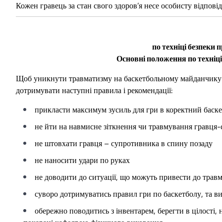
Кожен гравець за стан свого здоров’я несе особисту відповід
по техніці безпеки
Основні положення по техніці
Щоб уникнути травматизму на баскетбольному майданчику (с
дотримувати наступні правила і рекомендації:
прикласти максимум зусиль для гри в коректний баск
не йти на навмисне зіткнення чи травмування гравця
не штовхати гравця – супротивника в спину позаду
не наносити удари по руках
не доводити до ситуації, що можуть привести до трав
суворо дотримуватись правил гри по баскетболу, та ви
обережно поводитись з інвентарем, берегти в цілості, 