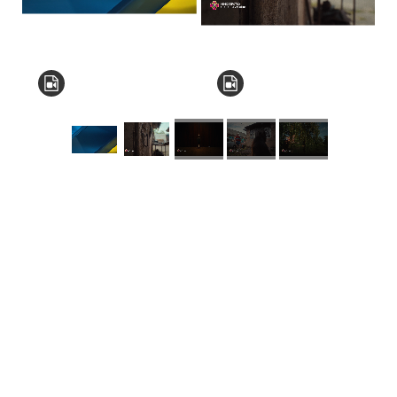
КНЗ КОР “Київський
обласний інститут
післядипломної освіти
педагогічних кадрів”
Комунальний заклад
Київської обласної ради