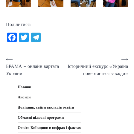
Поділитися:
Facebook
Twitter
Telegram
Навігація
⟵
⟶
БРАМА – онлайн вартата
Історичний екскурс «Україна
записів
України
повертається завжди»
Новини
Анонси
Довідник, сайти закладів освіти
Обласні цільові програми
Освіта Київщини в цифрах і фактах