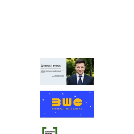
Київська обласна
організація профспілки
працівників освіти і науки
України