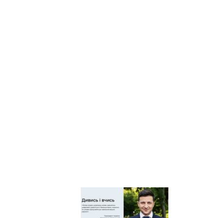
Київський
регіональний центр
оцінювання якості
освіти
Київська обласна
організація
профспілки
працівників освіти і
науки України