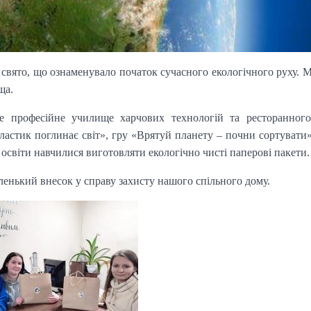
 свято, що ознаменувало початок сучасного екологічного руху. 
ща.
 професійне училище харчових технологій та ресторанного
ластик поглинає світ», гру «Врятуй планету – почни сортувати»
і освіти навчилися виготовляти екологічно чисті паперові пакети.
енький внесок у справу захисту нашого спільного дому.