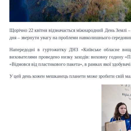
Щорічно 22 квітня відзначається міжнародний День Землі –
дня – звернути увагу на проблеми навколишнього середови
Напередодні в гуртожитку ДНЗ «Київське обласне вище
вихователями проведено низку заходів: виховну годину «П
«Відмовся від пластикового пакета», в рамках якої здобувач
У цей день кожен мешканець планети може зробити свій мал