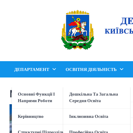
Перейти
до
вмісту
ДЕПАРТАМЕНТ
ОСВІТНЯ ДІЯЛЬНІСТЬ
Міжнародний День Земл
Основні Функції І
Дошкільна Та Загальна
Напрями Роботи
Середня Освіта
Керівництво
Інклюзивна Освіта
Структурні Підрозділи
Професійна Освіта