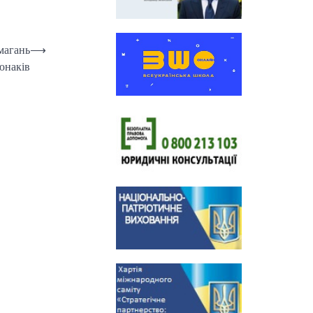
магань
⟶
 юнаків