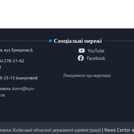
Сооціальні мережі
в, вул.Хрещатик,6.
YouTube
Facebook
44) 278-21-62
)
Повідомити про корупцію
78-23-72 (канцелярія)
пошта:
donm@kyiv-
.ua
науки Київської обласної державної адміністрації
| News Center 