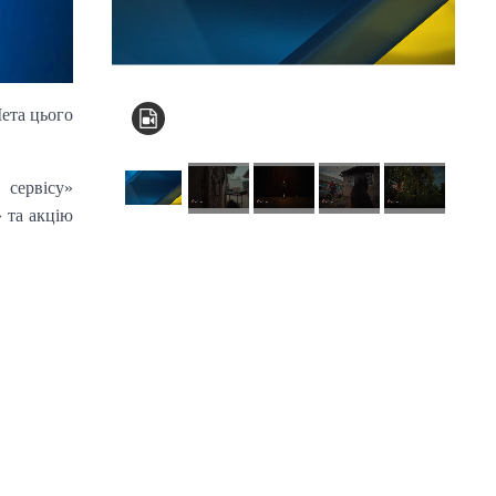
Мета цього
 сервісу»
 та акцію
КНЗ КОР “Київський
обласний інститут
післядипломної
освіти педагогічних
кадрів”
Комунальний заклад