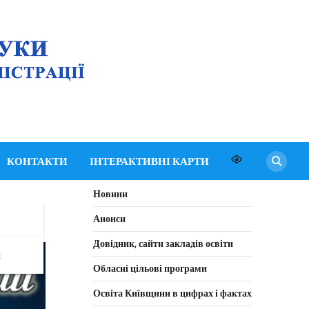
Департамент освіти
і науки Київської
обласної державної
адміністрації
КОНТАКТИ
ІНТЕРАКТИВНІ КАРТИ
Новини
Анонси
Довідник, сайти закладів освіти
я
Обласні цільові програми
Освіта Київщини в цифрах і фактах