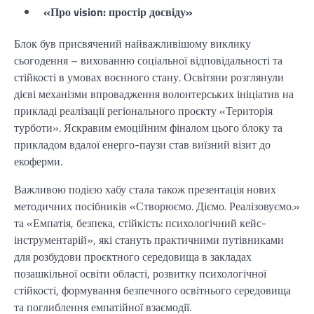
«Про vision: простір досвіду»
Блок був присвячений найважливішому виклику
сьогодення – вихованню соціальної відповідальності та
стійкості в умовах воєнного стану. Освітяни розглянули
дієві механізми впровадження волонтерських ініціатив на
прикладі реалізації регіонального проєкту «Територія
турботи». Яскравим емоційним фіналом цього блоку та
прикладом вдалої енерго-паузи став виїзний візит до
екоферми.
Важливою подією хабу стала також презентація нових
методичних посібників «Створюємо. Діємо. Реалізовуємо.»
та «Емпатія, безпека, стійкість: психологічний кейс-
інструментарій», які стануть практичними путівниками
для розбудови проєктного середовища в закладах
позашкільної освіти області, розвитку психологічної
стійкості, формування безпечного освітнього середовища
та поглиблення емпатійної взаємодії.