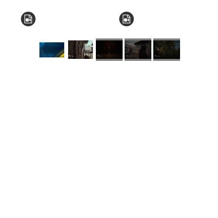
КНЗ КОР “Київський
обласний інститут
післядипломної освіти
педагогічних кадрів”
Комунальний заклад
Київської обласної ради
"Мала академія наук
учнівської молоді