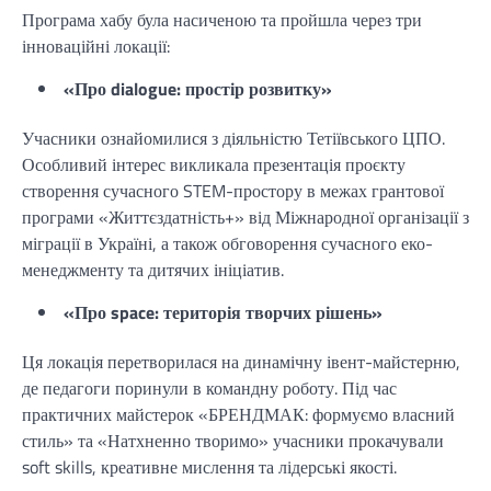
Програма хабу була насиченою та пройшла через три
інноваційні локації:
«Про dialogue: простір розвитку»
Учасники ознайомилися з діяльністю Тетіївського ЦПО.
Особливий інтерес викликала презентація проєкту
створення сучасного STEM-простору в межах грантової
програми «Життєздатність+» від Міжнародної організації з
міграції в Україні, а також обговорення сучасного еко-
менеджменту та дитячих ініціатив.
«Про space: територія творчих рішень»
Ця локація перетворилася на динамічну івент-майстерню,
де педагоги поринули в командну роботу. Під час
практичних майстерок «БРЕНДМАК: формуємо власний
стиль» та «Натхненно творимо» учасники прокачували
soft skills, креативне мислення та лідерські якості.