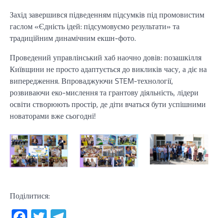
Захід завершився підведенням підсумків під промовистим
гаслом «Єдність ідей: підсумовуємо результати» та
традиційним динамічним екшн-фото.
Проведений управлінський хаб наочно довів: позашкілля
Київщини не просто адаптується до викликів часу, а діє на
випередження. Впроваджуючи STEM-технології,
розвиваючи еко-мислення та грантову діяльність, лідери
освіти створюють простір, де діти вчаться бути успішними
новаторами вже сьогодні!
Поділитися:
Facebook
Twitter
Telegram