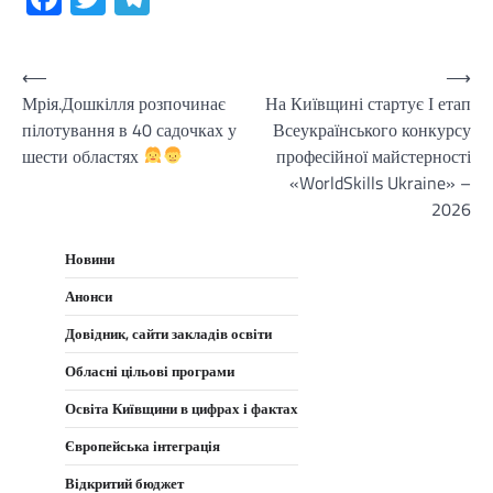
Навігація
⟵
⟶
Мрія.Дошкілля розпочинає
На Київщині стартує І етап
записів
пілотування в 40 садочках у
Всеукраїнського конкурсу
шести областях
професійної майстерності
«WorldSkills Ukraine» –
2026
Новини
Анонси
Довідник, сайти закладів освіти
Обласні цільові програми
Освіта Київщини в цифрах і фактах
Європейська інтеграція
Відкритий бюджет