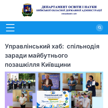
Перейти
до
Д
вмісту
о
н
К
о
Управлінський хаб: спільнодія
д
заради майбутнього
а
позашкілля Київщини