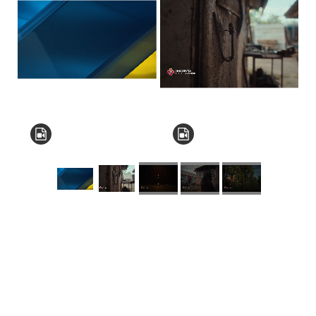
КНЗ КОР “Київський
обласний інститут
післядипломної освіти
педагогічних кадрів”