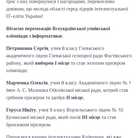
троє з них повернулися з нагородами, переконливо
довівши, що молодь області серед лідерів інтелектуальної
ІТ-еліти України!
Вітаємо переможців Всеукраїнської учнівської
олімпіади з інформатики:
Петришина Сергія
, учня 8 класу Глеваського
академічного ліцею Глеваської селищної ради Фастівського
району, який
виборов І місце
та став золотим призером
олімпіади;
Марченка Олексія
, учня 8 класу Академічного ліцею № 1
імен А. С. Малишка Обухівської міської ради, котрий став
срібним призером та здобув
ІІ місце
;
Геруса Нікіту
, учня 9 класу Ворзельського ліцею № 10
Бучанської міської ради, який посів
ІІІ місце
та став
бронзовим призером.
Пишаємося юними інтелектуалами Київщини, які вже