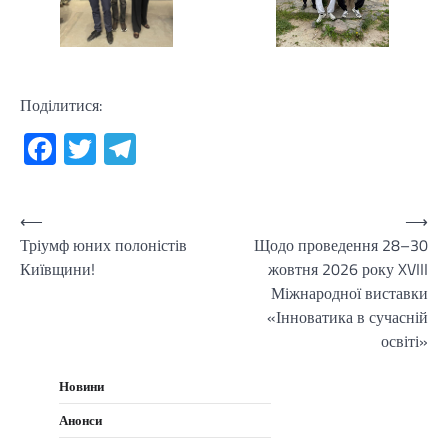
Поділитися:
Facebook
Twitter
Telegram
Навігація
⟵
⟶
Тріумф юних полоністів
Щодо проведення 28–30
записів
Київщини!
жовтня 2026 року XVIII
Міжнародної виставки
«Інноватика в сучасній
освіті»
Новини
Анонси