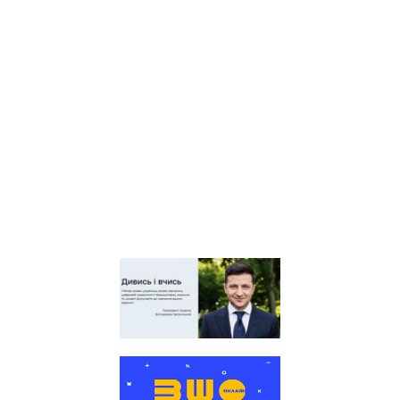
центр оцінювання якості
освіти
Київська обласна
організація профспілки
працівників освіти і науки
України