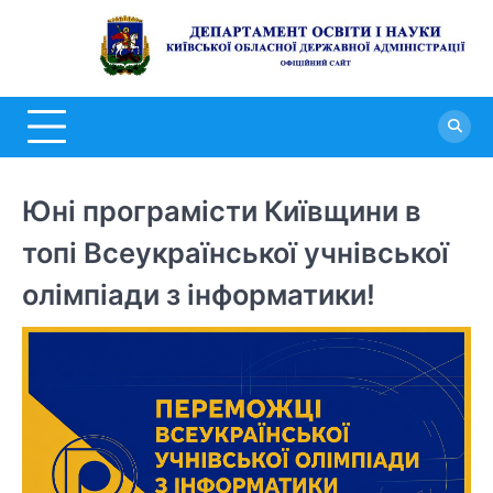
Перейти
до
Д
вмісту
о
н
К
о
Юні програмісти Київщини в
д
топі Всеукраїнської учнівської
а
олімпіади з інформатики!