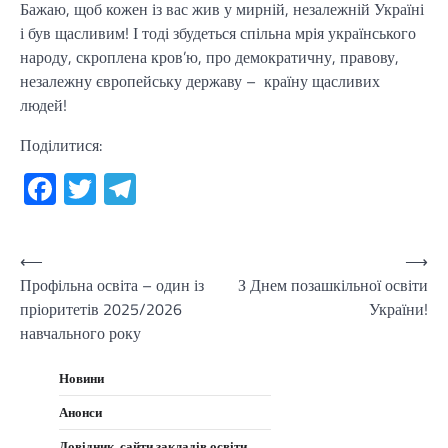
Бажаю, щоб кожен із вас жив у мирній, незалежній Україні
і був щасливим! І тоді збудеться спільна мрія українського
народу, скроплена кров’ю, про демократичну, правову,
незалежну європейську державу – країну щасливих
людей!
Поділитися:
Facebook
Twitter
Telegram
Навігація
⟵
⟶
Профільна освіта – один із
З Днем позашкільної освіти
записів
пріоритетів 2025/2026
України!
навчального року
Новини
Анонси
Довідник, сайти закладів освіти