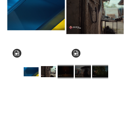
КНЗ КОР “Київський
обласний інститут
післядипломної освіти
педагогічних кадрів”