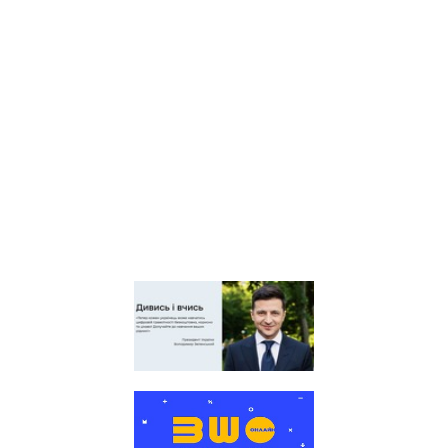
центр оцінювання якості
освіти
Київська обласна
організація профспілки
працівників освіти і науки
України