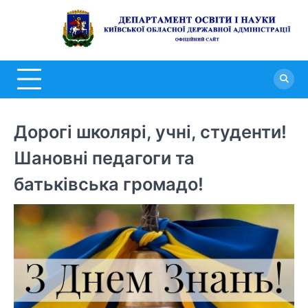
Перейти
до
Д
вмісту
о
н
К
о
Дорогі школярі, учні, студенти!
д
Шановні педагоги та
а
батьківська громадо!