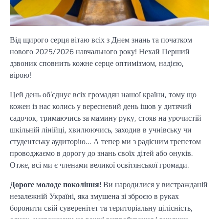
Від щирого серця вітаю всіх з Днем знань та початком
нового 2025/2026 навчального року! Нехай Перший
дзвоник сповнить кожне серце оптимізмом, надією,
вірою!
Цей день об’єднує всіх громадян нашої країни, тому що
кожен із нас колись у вересневий день ішов у дитячий
садочок, тримаючись за мамину руку, стояв на урочистій
шкільній лінійці, хвилюючись, заходив в учнівську чи
студентську аудиторію… А тепер ми з радісним трепетом
проводжаємо в дорогу до знань своїх дітей або онуків.
Отже, всі ми є членами великої освітянської громади.
Дороге молоде покоління!
Ви народилися у вистражданій
незалежній Україні, яка змушена зі зброєю в руках
боронити свій суверенітет та територіальну цілісність,