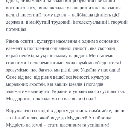
однак, незважаючи на важкі випробування і виклики
воєнного часу, вона вкладає у ваш розвиток і навчання
великі інвестиції, тому що ви – найбільша цінність цієї
держави, її майбутній трудовий, інтелектуальний і творчий
потенціал!
Рівень освіти і культури населення є одним з основних
елементів посилення соціальної єдності, яка сьогодні
вкрай необхідна українському народові. Ми станемо
сильними і непереможними, якщо зуміємо об’єднатися і
зрозуміємо: нас багато, ми різні, але Україна у нас одна!
Саме від вас, від рівня вашої освіченості, культури,
моральних якостей, від ваших ідеалів і поглядів
залежатиме майбутнє України й українського суспільства.
Ми, дорослі, покладаємо на вас великі надії.
Вирушаючи сьогодні в дорогу до знань, пам’ятайте, що це
– світлий шлях, який веде до Мудрості! А найвища
Мудрість на землі – стати щасливим та успішним!