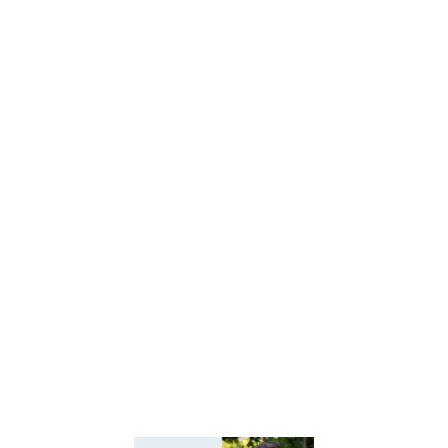
Центр творчості дітей та
юнацтва Київщини
Київський регіональний
центр оцінювання якості
освіти
Київська обласна
організація профспілки
працівників освіти і науки
України