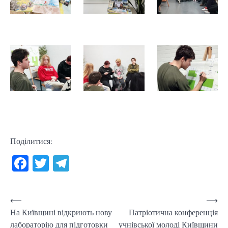
Поділитися:
Facebook
Twitter
Telegram
Навігація
⟵
⟶
На Київщині відкриють нову
Патріотична конференція
записів
лабораторію для підготовки
учнівської молоді Київщини