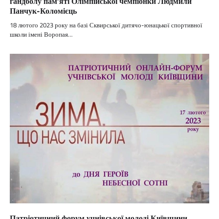
гандболу пам’яті Олімпійської чемпіонки Людмили
Панчук-Коломієць
18 лютого 2023 року на базі Сквирської дитячо-юнацької спортивної
школи імені Воропая…
Патріотичний форум учнівської молоді Київщини