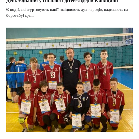
День Єднання у спільноті дітей-лідерів Київщини
Є події, які згуртовують нації, зміцнюють дух народів, надихають на
боротьбу! Для…