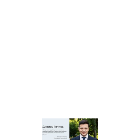
юнацтва Київщини
Київський регіональний
центр оцінювання якості
освіти
Київська обласна
організація профспілки
працівників освіти і науки
України