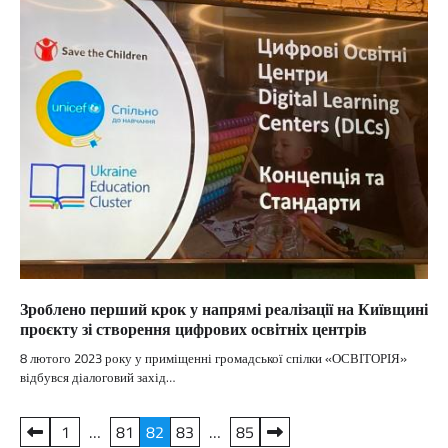
Зроблено перший крок у напрямі реалізації на Київщині
проєкту зі створення цифрових освітніх центрів
8 лютого 2023 року у приміщенні громадської спілки «ОСВІТОРІЯ»
відбувся діалоговий захід…
Пагінація
1
…
81
82
83
…
85