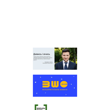
Київська обласна
організація профспілки
працівників освіти і науки
України