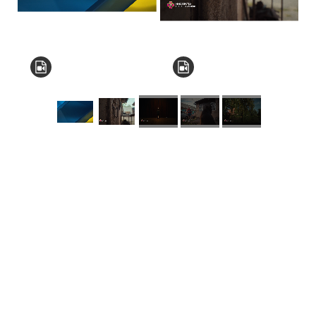
КНЗ КОР “Київський
обласний інститут
післядипломної освіти
педагогічних кадрів”
Комунальний заклад
Київської обласної ради