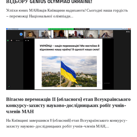
ВІДБОРУ GENIUS OLYMPIAD UKRAINE!
Успіхи юних МАНівців Київщини надихають! Сьогодні наша гордість
– переможці Національної олімпіади…
Вітаємо переможців ІІ (обласного) етап Всеукраїнського
конкурсу-захисту науково-дослідницьких робіт учнів-
членів МАН
На Київщині завершився II (обласний) етап Всеукраїнського конкурсу-
захисту науково-дослідницьких робіт учнів-членів МАН,…