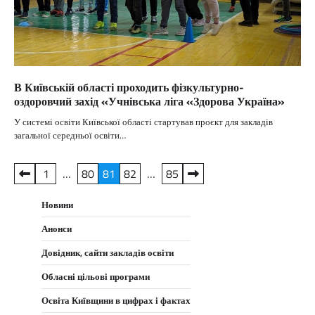
В Київській області проходить фізкультурно-
оздоровчий захід «Учнівська ліга «Здорова Україна»
У системі освіти Київської області стартував проєкт для закладів
загальної середньої освіти…
Пагінація
1
…
80
81
82
…
85
записів
Новини
Анонси
Довідник, сайти закладів освіти
Обласні цільові програми
Освіта Київщини в цифрах і фактах