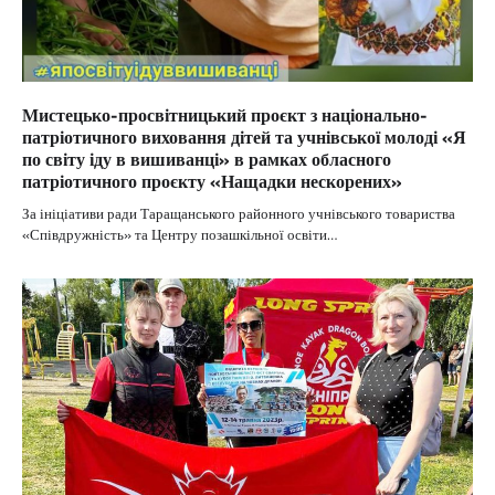
Мистецько-просвітницький проєкт з національно-
патріотичного виховання дітей та учнівської молоді «Я
по світу іду в вишиванці» в рамках обласного
патріотичного проєкту «Нащадки нескорених»
За ініціативи ради Таращанського районного учнівського товариства
«Співдружність» та Центру позашкільної освіти…