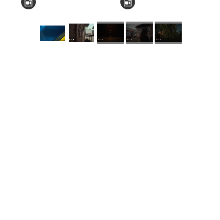
КНЗ КОР “Київський
обласний інститут
післядипломної освіти
педагогічних кадрів”
Комунальний заклад
Київської обласної ради
"Мала академія наук
учнівської молоді