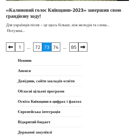
«Калиновий голос Київщини-2023» завершив свою
грандіозну ходу!
Для українців пісня – це щось більше, ніж мелодія та слова…
Потужна…
Пагінація
1
…
72
73
74
…
85
записів
Новини
Анонси
Довідник, сайти закладів освіти
Обласні цільові програми
Освіта Київщини в цифрах і фактах
Європейська інтеграція
Відкритий бюджет
Державні закупівлі