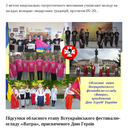
З метою національно-патріотичного виховання учнівської молоді на
засадах козацько-лицарських традицій, протягом 05-20…
Підсумки обласного етапу Всеукраїнського фестивалю-
огляду «Ватра», присвяченого Дню Героїв