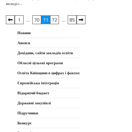
молоді»…
Пагінація
1
…
70
71
72
…
85
записів
Новини
Анонси
Довідник, сайти закладів освіти
Обласні цільові програми
Освіта Київщини в цифрах і фактах
Європейська інтеграція
Відкритий бюджет
Державні закупівлі
Підручники
Конкурс