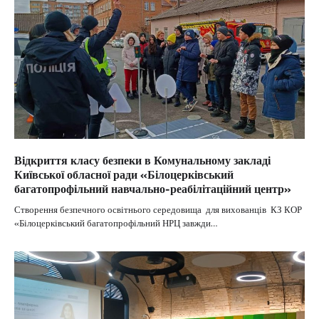
Відкриття класу безпеки в Комунальному закладі
Київської обласної ради «Білоцерківський
багатопрофільний навчально-реабілітаційний центр»
Створення безпечного освітнього середовища для вихованців КЗ КОР
«Білоцерківський багатопрофільний НРЦ завжди…