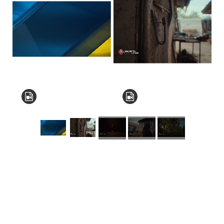
КНЗ КОР “Київський
обласний інститут
післядипломної освіти
педагогічних кадрів”