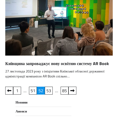
Київщина запроваджує нову освітню систему AR Book
27 листопада 2023 року з ініціативи Київської обласної державної
адміністрації компанією AR Book спільно…
Пагінація
1
…
51
52
53
…
85
записів
Новини
Анонси