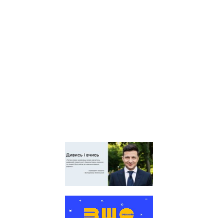
центр оцінювання якості
освіти
Київська обласна
організація профспілки
працівників освіти і науки
України