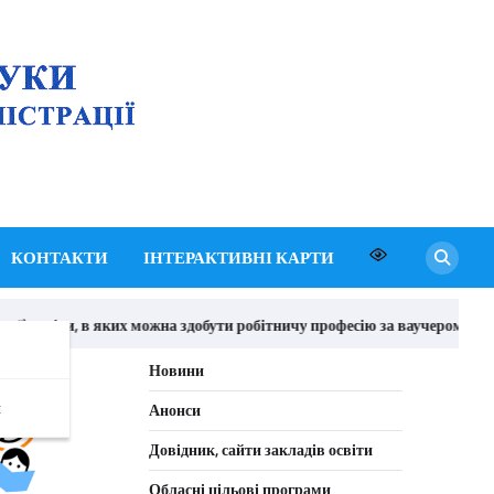
Департамент освіти
і науки Київської
обласної державної
адміністрації
КОНТАКТИ
ІНТЕРАКТИВНІ КАРТИ
ї) освіти, в яких можна здобути робітничу професію за ваучером
Новини
я
Анонси
Довідник, сайти закладів освіти
Обласні цільові програми