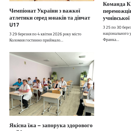
Команда К
Чемпіонат України з важкої
переможців
атлетики серед юнаків та дівчат
учнівської 
U17
З 25 по 30 бере
національного у
З 29 березня по 4 квітня 2026 року місто
Франка…
Коломия гостинно приймало…
Якісна їжа – запорука здорового