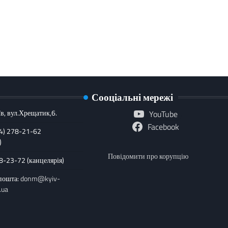
Сооціальні мережі
в, вул.Хрещатик,6.
YouTube
Facebook
44) 278-21-62
)
Повідомити про корупцію
78-23-72 (канцелярія)
пошта:
donm@kyiv-
.ua