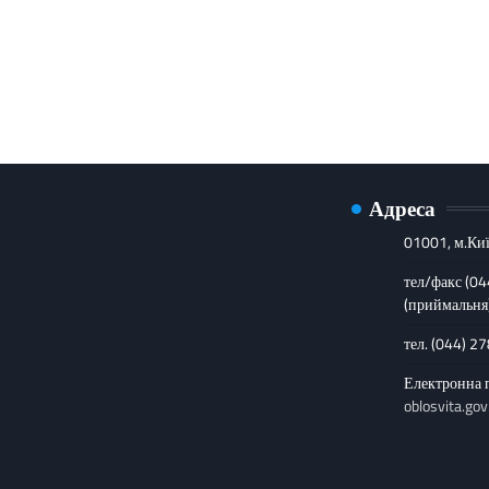
Адреса
01001, м.Киї
тел/факс (0
(приймальня
тел. (044) 2
Електронна 
oblosvita.gov