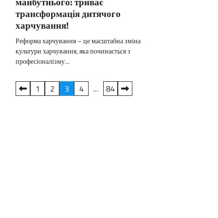
майбутнього: триває
трансформація дитячого
харчування!
Реформа харчування – це масштабна зміна
культури харчування, яка починається з
професіоналізму…
Пагінація
1
2
3
4
…
84
записів