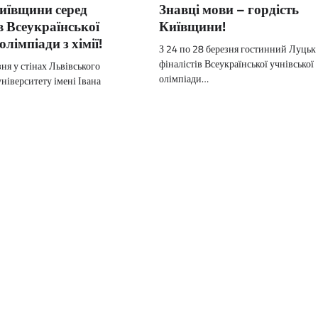
иївщини серед
Знавці мови – гордість
 Всеукраїнської
Київщини!
олімпіади з хімії!
З 24 по 28 березня гостинний Луць
фіналістів Всеукраїнської учнівської
зня у стінах Львівського
олімпіади…
ніверситету імені Івана