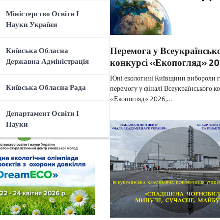
Міністерство Освіти І
Науки України
T «Лідери змін: від
Перемога у Всеукраїнськ
Київська Обласна
» – територія драйву,
конкурсі «Екопогляд» 20
Державна Адміністрація
авжнього лідерства
Юні екологині Київщини вибороли 
 року у Переяславському будинку
Київська Обласна Рада
перемогу у фіналі Всеукраїнського к
ості дітей, юнацтва та…
«Екопогляд» 2026,…
Департамент Освіти І
Науки