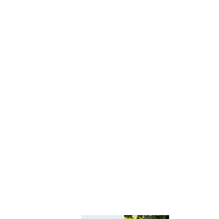
Київщини
Київський
регіональний центр
оцінювання якості
освіти
Київська обласна
організація
профспілки
працівників освіти і
науки України