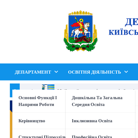
Перейти
до
вмісту
ДЕПАРТАМЕНТ
ОСВІТНЯ ДІЯЛЬНІСТЬ
ібер безпеки !
Мобільний додаток (застосунок) «Reunite U
Основні Функції І
Дошкільна Та Загальна
Напрями Роботи
Середня Освіта
Керівництво
Інклюзивна Освіта
Структурні Підрозділи
Професійна Освіта