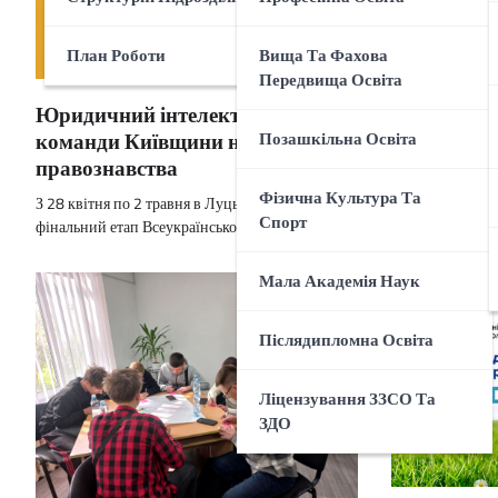
План Роботи
Вища Та Фахова
Передвища Освіта
LEADER FES
Юридичний інтелект у дії: успіх
ідеї до дії
команди Київщини на олімпіаді з
Позашкільна Освіта
ідей і спр
правознавства
29 квітня 2026
Фізична Культура Та
З 28 квітня по 2 травня в Луцьку відбувся
художньої творч
Спорт
фінальний етап Всеукраїнської…
Мала Академія Наук
Післядипломна Освіта
Ліцензування ЗЗСО Та
ЗДО