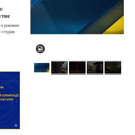
:
утнє
-х роковин
-студіях
КНЗ КОР “Київський
обласний інститут
післядипломної
освіти педагогічних
кадрів”