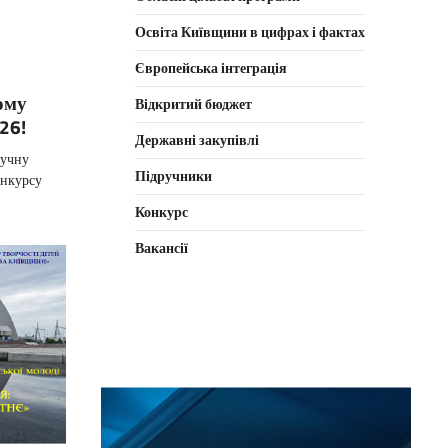
Освіта Київщини в цифрах і фактах
Європейська інтеграція
ому
Відкритий бюджет
26!
Державні закупівлі
гучну
Підручники
онкурсу
Конкурс
Вакансії