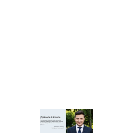
юнацтва Київщини
Київський регіональний
центр оцінювання якості
освіти
Київська обласна
організація профспілки
працівників освіти і науки
України