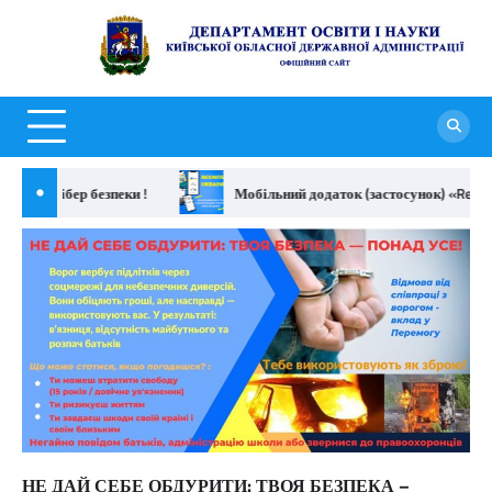
Перейти
до
Д
вмісту
о
н
К
о
ія кібер безпеки !
Мобільний додаток (застосунок) «Reunite U
д
а
НЕ ДАЙ СЕБЕ ОБДУРИТИ: ТВОЯ БЕЗПЕКА –