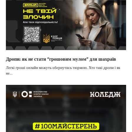
Дропи: як не стати “грошовим мулом” для шахраїв
Легкі гроші онлайн можуть обернутись тюрмою. Хто такі дропи і як
не…