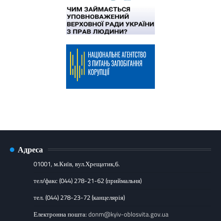
Адреса
01001, м.Київ, вул.Хрещатик,6.
тел/факс (044) 278-21-62 (приймальня)
тел. (044) 278-23-72 (канцелярія)
Електронна пошта:
donm@kyiv-oblosvita.gov.ua