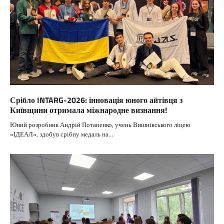
Срібло INTARG-2026: інновація юного айтівця з
Київщини отримала міжнародне визнання!
Юний розробник Андрій Потапенко, учень Вишнівського ліцею
«ІДЕАЛ», здобув срібну медаль на…