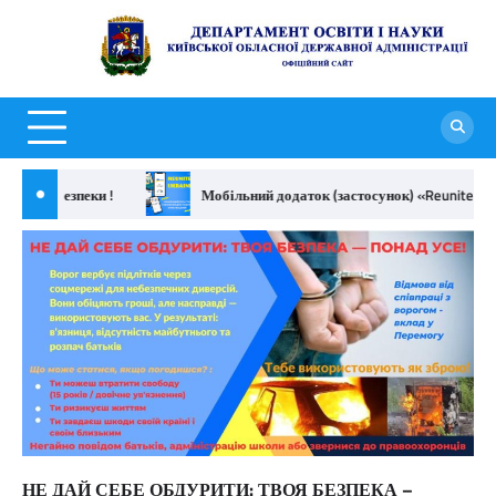
Перейти
до
Д
вмісту
о
н
К
о
бер безпеки !
Мобільний додаток (застосунок) «Reunite Ukraine
д
а
НЕ ДАЙ СЕБЕ ОБДУРИТИ: ТВОЯ БЕЗПЕКА –