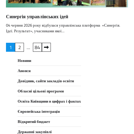
Синергія управлінських ідей
04 червня 2026 року відбулася управлінська платформа «Синергія.
Ідеї. Результат», учасниками якої…
Пагінація
1
2
…
84
записів
Новини
Анонси
Довідник, сайти закладів освіти
Обласні цільові програми
Освіта Київщини в цифрах і фактах
Європейська інтеграція
Відкритий бюджет
Державні закупівлі