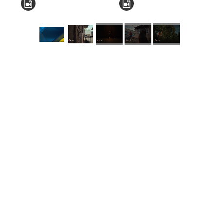
КНЗ КОР “Київський
обласний інститут
післядипломної освіти
педагогічних кадрів”
Комунальний заклад
Київської обласної ради
"Мала академія наук
учнівської молоді